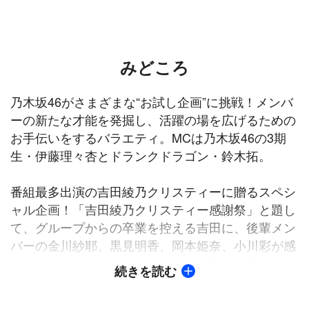
みどころ
乃木坂46がさまざまな“お試し企画”に挑戦！メンバ
ーの新たな才能を発掘し、活躍の場を広げるための
お手伝いをするバラエティ。MCは乃木坂46の3期
生・伊藤理々杏とドランクドラゴン・鈴木拓。
番組最多出演の吉田綾乃クリスティーに贈るスペシ
ャル企画！「吉田綾乃クリスティー感謝祭」と題し
て、グループからの卒業を控える吉田に、後輩メン
バーの金川紗耶、黒見明香、岡本姫奈、小川彩が感
謝を伝える拡大版をお送りする。吉田との思い出を
続きを読む
お題にしたクイズ対決では、「仲良くなったきっか
けは？」「リハーサルで起きたトラブルは？」な