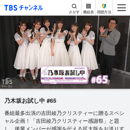
TBS チャンネル
me
さがす
番組表
視聴方法
乃木坂お試し中 #65
番組最多出演の吉田綾乃クリスティーに贈るスペシ
ャル企画！「吉田綾乃クリスティー感謝祭」と題
し、後輩メンバーが感謝を伝える拡大版をお送りす