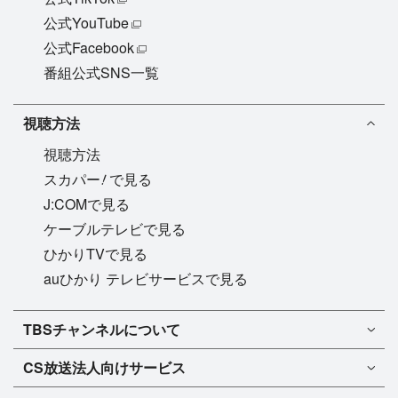
公式YouTube
公式Facebook
番組公式SNS一覧
視聴方法
視聴方法
!
スカパー
で見る
J:COMで見る
ケーブルテレビで見る
ひかりTVで見る
auひかり テレビサービスで見る
TBSチャンネル1
TBSチャンネルについて
TBSチャンネル2
TBSチャンネルについて
CS放送
法人向けサービス
マンスリーガイド［PDF］
FAQ・よくあるご質問