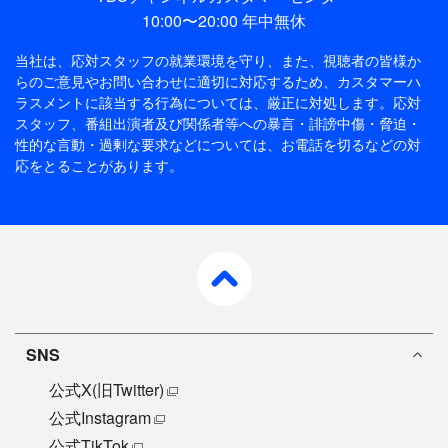
10:00〜20:00 年中無休
当社は、応対スタッフの就業環境を守り、また、視聴者の皆様か
らのご意見やお問い合わせに適切に対応するため、
カスタマーハ
ラスメントに該当する行為については、厳正に対処します。応対
スタッフ、番組出演者及び関係者等への暴言・誹謗中傷・脅迫・
性的な言動・過剰な要求などについては、お電話を切るなどの対
応をとることがあります。
pagetop
SNS
公式X(旧Twitter)
公式Instagram
公式TikTok