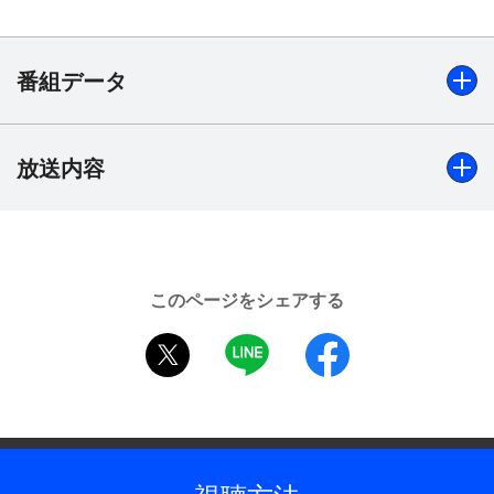
ど、知られざるエピソードが続出！“癒しマスタ
ー”の吉田を、逆に癒すことができるかにも挑戦す
る。マッサージ＆トークで吉田の心と体をほぐすこ
番組データ
とができたのは…？番組の後半には、鈴木、伊藤、
吉田による3ショットトークも。番組の思い出を振
り返るほか、後輩たちへの想いも語る。優しさと愛
放送内容
出演
に満ちた吉田が最後の収録を楽しむ姿をぜひ見届け
【乃木坂46】伊藤理々杏、吉田綾乃クリスティー、金川紗
てほしい。
耶、黒見明香、岡本姫奈、小川彩／鈴木拓（ドランクドラ
ゴン）
このページをシェアする
制作年
2026年
twitter
LINE
facebook