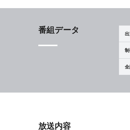
番組データ
出
制
全
放送内容