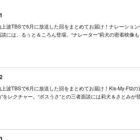
1
地上波TBSで5月に放送した回をまとめてお届け！ナレーション
面談には、るぅと＆ころん登場。“ナレーター”莉犬の密着映像も
2
地上波TBSで6月に放送した回をまとめてお届け！Kis-My-Ft
力”をレクチャー。“ボスうさ”との三者面談には莉犬＆さとみが
3