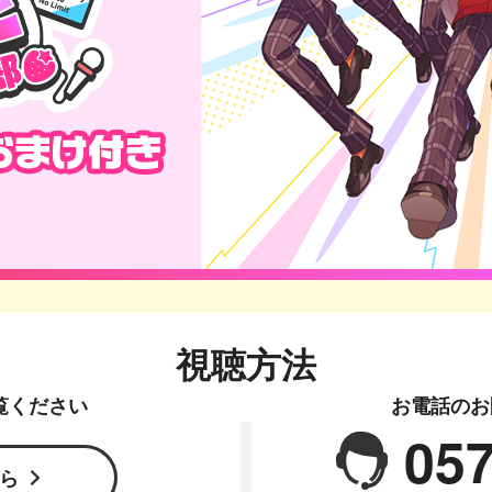
視聴方法
覧ください
お電話のお
057
ら