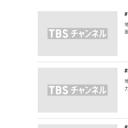
#
#
#