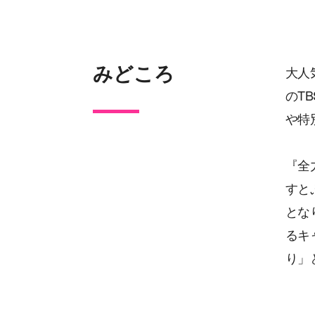
みどころ
大人
のT
や特
『全
すと
とな
るキ
り」