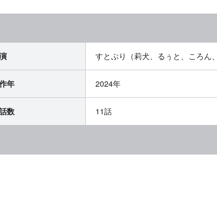
演
すとぷり（莉犬、るぅと、ころん、
作年
2024年
話数
11話