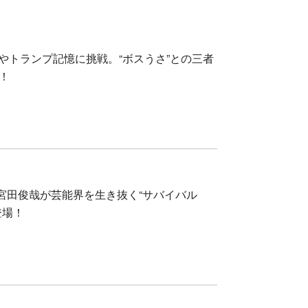
やトランプ記憶に挑戦。“ボスうさ”との三者
！
2の宮田俊哉が芸能界を生き抜く“サバイバル
登場！