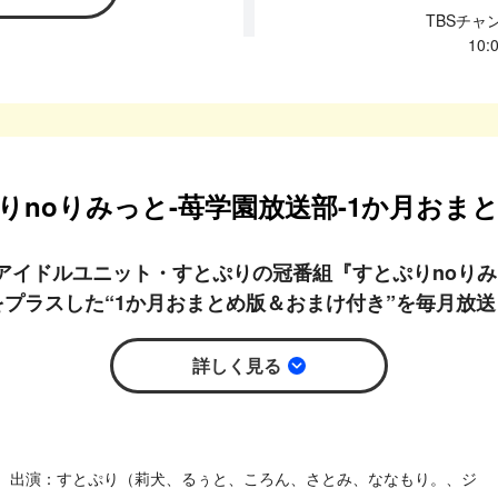
TBSチ
10
りnoりみっと-苺学園放送部-1か月おま
元アイドルユニット・すとぷりの冠番組『すとぷりnoりみ
プラスした“1か月おまとめ版＆おまけ付き”を毎月放送
詳しく見る
すとぷり（莉犬、るぅと、ころん、さとみ、ななもり。、ジ