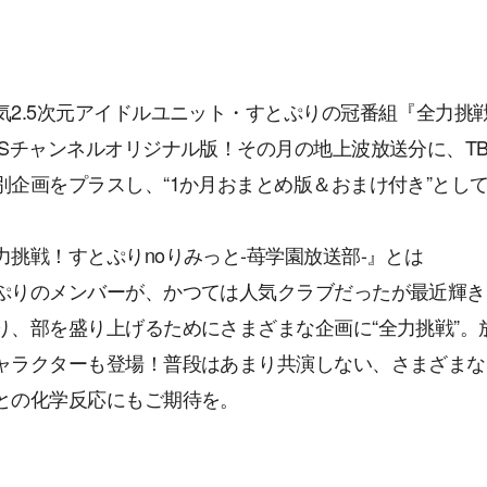
気2.5次元アイドルユニット・すとぷりの冠番組『全力挑戦
BSチャンネルオリジナル版！その月の地上波放送分に、T
別企画をプラスし、“1か月おまとめ版＆おまけ付き”とし
力挑戦！すとぷりnoりみっと-苺学園放送部-』とは
ぷりのメンバーが、かつては人気クラブだったが最近輝き
り、部を盛り上げるためにさまざまな企画に“全力挑戦”。
ャラクターも登場！普段はあまり共演しない、さまざまな
との化学反応にもご期待を。