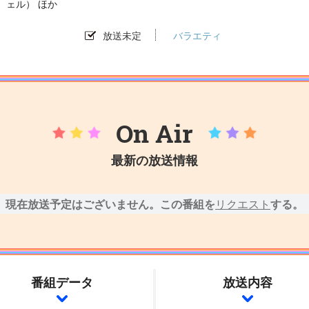
ェル） ほか
放送未定
バラエティ
On Air
最新の放送情報
現在放送予定はございません。この番組を
リクエスト
する。
番組データ
放送内容