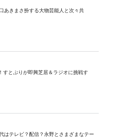
原口あきまさ扮する大物芸能人と次々共
届け！すとぷりが即興芝居＆ラジオに挑戦す
時代はテレビ？配信？永野とさまざまなテー