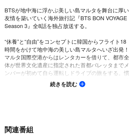
BTSが地中海に浮かぶ美しい島マルタを舞台に厚い
友情を築いていく海外旅行記『BTS BON VOYAGE
Season 3』全8話を独占放送する。
“休養”と“自由”をコンセプトに韓国からフライト18
時間をかけて地中海の美しい島マルタへいざ出発！
マルタ国際空港からはレンタカーを借りて、都市全
体が世界文化遺産に指定された首都バレッタまでメ
ンバーが初めて自ら運転しドライブの旅をする。慣
れない海外での運転に道を間違えるハプニングも続
続きを読む
出！果たして目的地にたどり着けるのだろうか。
バレッタでの自由観光では、2人ずつペアになり
各々が友情を深める。JINとSUGAが釣りを楽し
み、RMとJ-HOPEが世界遺産の聖ヨハネ大聖堂など
の観光地を訪れ記念撮影、JIMINとJUNG KOOKは
関連番組