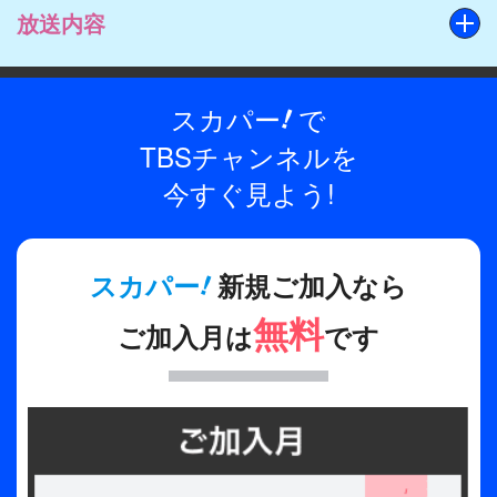
放送内容
出演
BTS
制作年
スカパー
で
!
2018年
TBSチャンネルを
全話数
今すぐ見よう!
8話
プロデューサー
!
スカパー
新規ご加入なら
イ・サンホ
無料
ご加入月は
です