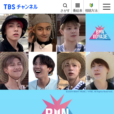
TBS チャンネル
me
さがす
番組表
視聴方法