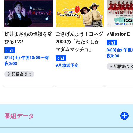
絆を改めて感じ取ることができる名シーンだ。
マルタのあちらこちらを見て感動する探訪記から、
スキンスキューバ、ジェットスキー、乗馬などの
好井まさおの怪談を浴
ごきげんよう！ヨネダ
≠MissionE
様々なアクティビティ体験まで、美しい地中海を背
びるTV2
2000の「わたくしが
景に繰り広げられる友情旅行をBTSと一緒に存分に
マダムマッチョ」
8/28(金) 午後
楽しんでいただきたい。
夜0:00
8/15(土) 午後10:00〜深
夜0:00
9月放送予定
その他、本編第1話の冒頭には、旅行地がメンバー
配信あり
に初公開されるエピソード0を追加、そして8話終了
後には、メンバー7人で本編第1話の映像を同時鑑賞
しながらマルタでの思い出話に花を咲かせるスペシ
ャル番組「BTS BON VOYAGE第1話コメンタリー」
も併せて放送する。ぜひお楽しみに！
番組データ