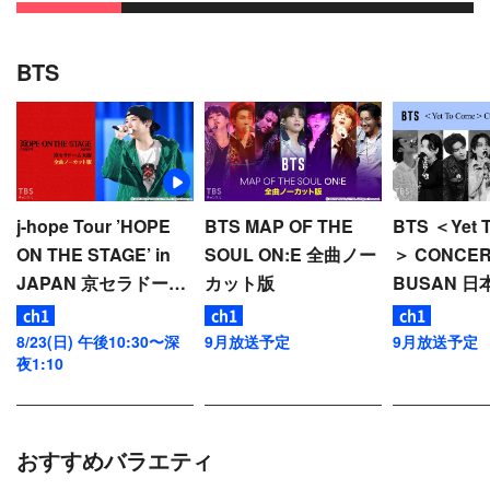
前もって探しておいたレストランでマルタ伝統のう
さぎ料理を頬張るがそのお味は…？観光のクライマ
ックスはJUNG KOOKのバスキング(路上パフォーマ
BTS
ンス)である。ふらり立ち寄ったとある場所でスト
リートミュージシャンたちがパフォーマンスしてい
るのを目撃したJUNG KOOKは、「僕もあそこで歌
ってみたい！」と制作陣にリクエスト。急いで通訳
が駆け付け交渉し、即興でのバスキングが可能に。
j-hope Tour ’HOPE
BTS MAP OF THE
BTS ＜Yet 
知らせを聞きつけたJINとJ-HOPEが見守る中、
ON THE STAGE’ in
SOUL ON:E 全曲ノー
＞ CONCER
JUNG KOOKはどのような歌声を響かせたのだろう
JAPAN 京セラドーム
カット版
BUSAN 
か。
大阪 全曲ノーカット
き ノーカッ
版
個人的事情で遅れて出発したVは、ゴゾ島のレスト
8/23(日) 午後10:30〜深
9月放送予定
9月放送予定
夜1:10
ランでメンバーと合流する。Vを優しく抱きしめ、
背中をポンポンと叩き長旅を労うメンバーたち。そ
の日の夜、JIMINはこれまで自分が感動した思い出
の地やレストランにVを案内し傷心にそっと寄り添
おすすめバラエティ
ってくれる。運命的に出会ったBTS7人の絶対的な