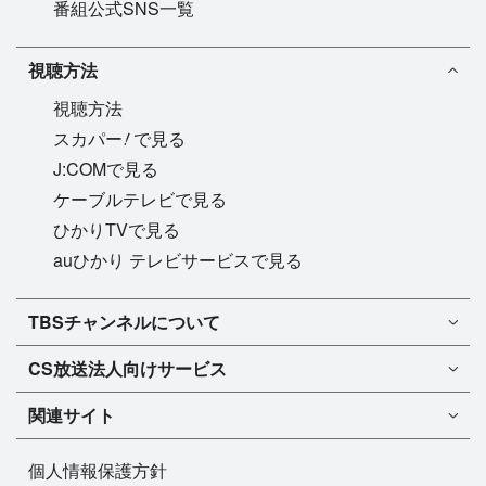
番組公式SNS一覧
視聴方法
視聴方法
!
スカパー
で見る
J:COMで見る
ケーブルテレビで見る
ひかりTVで見る
auひかり テレビサービスで見る
TBSチャンネル1
TBSチャンネルについて
TBSチャンネル2
TBSチャンネルについて
CS放送
法人向けサービス
マンスリーガイド［PDF］
FAQ・よくあるご質問
法人向けサービスについて
TBSチャンネル1
ドラマ
関連サイト
インフォメーション
TBSチャンネル2
バラエティ
イチオシ!
TBSテレビ
今月放送
音楽
個人情報保護方針
プレゼント
BS-TBS