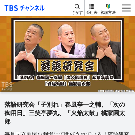
TBS チャンネル
me
さがす
番組表
視聴方法
落語研究会「子別れ」春風亭一之輔、「次の
御用日」三笑亭夢丸、「火焔太鼓」橘家圓太
郎
毎月国立劇場小劇場にて開催されている「落語研究