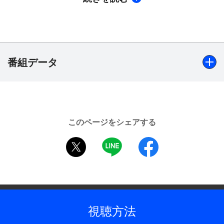
誌・新聞など多方面にわたって精力的な活動を続け
る春風亭一之輔による人情噺の大ネタ「子別れ」。
童顔と活舌の良さが特徴の三笑亭夢丸による上方落
語の演目「次の御用日」。橘家圓太郎による与太郎
噺の定番「火焔太鼓」。どうぞ、お楽しみに！
番組データ
【放送演目】※放送順
春風亭一之輔（しゅんぷうてい・いちのすけ）「子
出演
別れ（こわかれ）」
「子別れ」春風亭一之輔、「次の御用日」三笑亭夢丸、
三笑亭夢丸（さんしょうてい・ゆめまる）「次の御
このページをシェアする
「火焔太鼓」橘家圓太郎、解説：京須偕充、聞き手：長岡
用日（つぎのごようび）」※地上波未放送
twitter
LINE
facebook
杏子（TBSアナウンサー）
橘家圓太郎（たちばなや・えんたろう）「火焔太鼓
（かえんだいこ）」※地上波未放送
制作年
2021年
全話数
視聴方法
1話