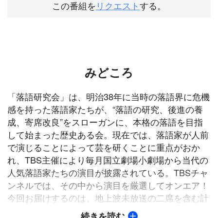
この番組を
リクエスト
する。
みどころ
「落語研究会」は、明治38年に当時の落語界に危機
感を持った落語家たちが、“落語の研究、後進の養
成、寄席改良”をスローガンに、本格の落語を目指
して始まった歴史ある会。現在では、落語家が人前
で演じることによって芸を研くことに重点がおか
れ、TBS主催により毎月国立劇場小劇場から当代の
人気落語家たちの演目が披露されている。TBSチャ
ンネルでは、その中から演目を厳選してオンエア！
今回お届けするのは、地上波未放送の二席を含む計
三席。寄席や独演会のみならずテレビ・ラジオ・雑
続きを読む