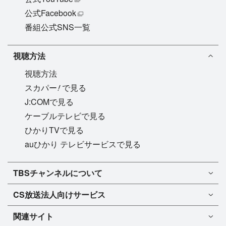
公式Facebook
番組公式SNS一覧
視聴方法
視聴方法
!
スカパー
で見る
J:COMで見る
ケーブルテレビで見る
ひかりTVで見る
auひかり テレビサービスで見る
TBSチャンネル1
TBSチャンネルについて
TBSチャンネル2
TBSチャンネルについて
CS放送
法人向けサービス
マンスリーガイド［PDF］
FAQ・よくあるご質問
法人向けサービスについて
TBSチャンネル1
ドラマ
関連サイト
インフォメーション