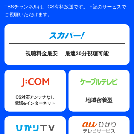
TBSチャンネルは、CS有料放送です。下記のサービスで
制作
ご視聴いただけます。
TBS
プロデューサー
酒井祐輔、坂田政度（イースト・エンタテインメント）
ディレクター・監督
視聴料金最安
最速30分視聴可能
若木裕介
CS対応アンテナなし
地域密着型
電話&インターネット