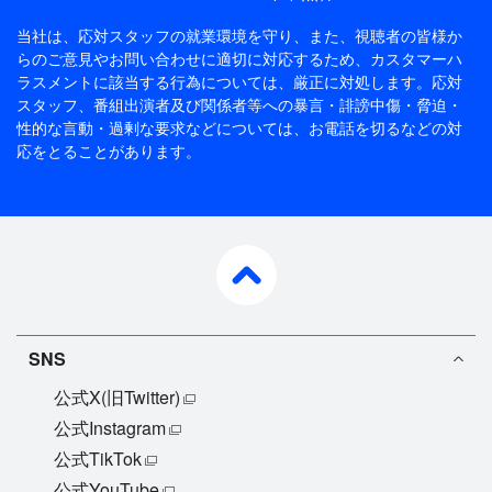
当社は、応対スタッフの就業環境を守り、また、視聴者の皆様か
らのご意見やお問い合わせに適切に対応するため、
カスタマーハ
ラスメントに該当する行為については、厳正に対処します。応対
スタッフ、番組出演者及び関係者等への暴言・誹謗中傷・脅迫・
性的な言動・過剰な要求などについては、お電話を切るなどの対
応をとることがあります。
pagetop
SNS
公式X(旧Twitter)
公式Instagram
公式TikTok
公式YouTube