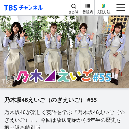
TBS チャンネル
me
さがす
番組表
視聴方法
乃木坂46えいご（のぎえいご） #55
乃木坂46が楽しく英語を学ぶ『乃木坂46えいご（の
ぎえいご）』。今回は放送開始から5年半の歴史を
振り返る特別版。