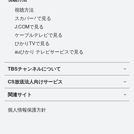
視聴方法
!
スカパー
で見る
J:COMで見る
ケーブルテレビで見る
ひかりTVで見る
auひかり テレビサービスで見る
TBSチャンネル1
TBSチャンネルについて
TBSチャンネル2
TBSチャンネルについて
CS放送
法人向けサービス
マンスリーガイド［PDF］
FAQ・よくあるご質問
法人向けサービスについて
TBSチャンネル1
ドラマ
関連サイト
インフォメーション
TBSチャンネル2
バラエティ
イチオシ!
TBSテレビ
今月放送
音楽
個人情報保護方針
プレゼント
BS-TBS
来月放送
演劇・舞台
ご意見・リクエスト
TBS NEWS
スポーツ
TBSラジオ
アニメ・特撮