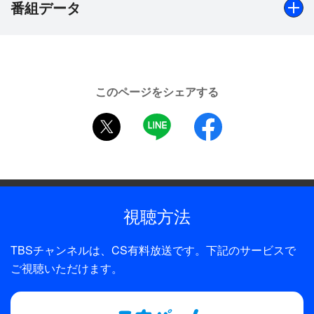
番組データ
出演
佐藤楓（乃木坂46）、新内眞衣（乃木坂46）、樋口日奈
このページをシェアする
（乃木坂46）、和田まあや（乃木坂46）／鈴木拓（ドラ
twitter
LINE
facebook
ンクドラゴン）、ニック（タイムボム）、安河内哲也（東
進ハイスクール）
制作年
2020年
視聴方法
TBSチャンネルは、CS有料放送です。下記のサービスで
ご視聴いただけます。