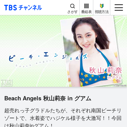
TBS チャンネル
me
さがす
番組表
視聴方法
Beach Angels 秋山莉奈 in グアム
超売れっ子グラドルたちが、それぞれ南国ビーチリ
ゾートで、水着姿でハジケル様子を大激写！！今回
は秋山莉奈inグアム！