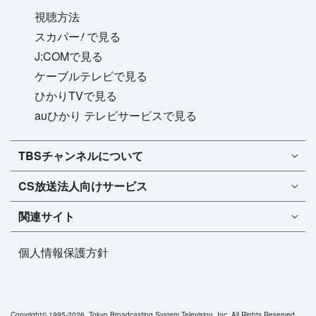
視聴方法
!
スカパー
で見る
J:COMで見る
ケーブルテレビで見る
ひかりTVで見る
auひかり テレビサービスで見る
TBSチャンネル1
TBSチャンネルについて
TBSチャンネル2
TBSチャンネルについて
CS放送
法人向けサービス
マンスリーガイド［PDF］
FAQ・よくあるご質問
法人向けサービスについて
TBSチャンネル1
ドラマ
関連サイト
インフォメーション
TBSチャンネル2
バラエティ
イチオシ!
TBSテレビ
今月放送
音楽
個人情報保護方針
プレゼント
BS-TBS
来月放送
演劇・舞台
ご意見・リクエスト
TBS NEWS
スポーツ
TBSラジオ
アニメ・特撮
Copyright©
1995-2026, Tokyo Broadcasting System Television, Inc. All Rights Reserved.