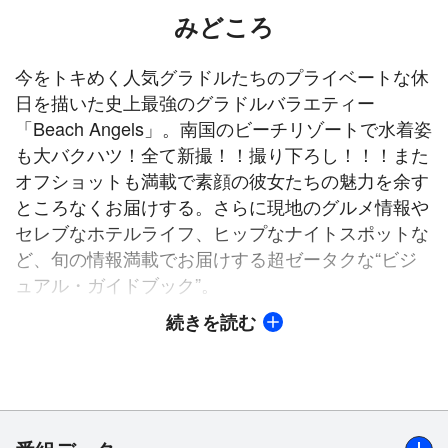
みどころ
今をトキめく人気グラドルたちのプライベートな休
日を描いた史上最強のグラドルバラエティー
「Beach Angels」。南国のビーチリゾートで水着姿
も大バクハツ！全て新撮！！撮り下ろし！！！また
オフショットも満載で素顔の彼女たちの魅力を余す
ところなくお届けする。さらに現地のグルメ情報や
セレブなホテルライフ、ヒップなナイトスポットな
ど、旬の情報満載でお届けする超ゼータクな“ビジ
ュアル・ガイドブック”。
続きを読む
「仮面ライダーアギト」への出演で人気を博した女
優・秋山莉奈が登場！ドラマやCMで活躍する彼女
の貴重な水着姿を大胆に激写！大きな瞳と色白の肌
が印象的な彼女がグアムのビーチに舞い降り、ちょ
っとHな大胆水着姿を見せてくれる。抜群の運動神