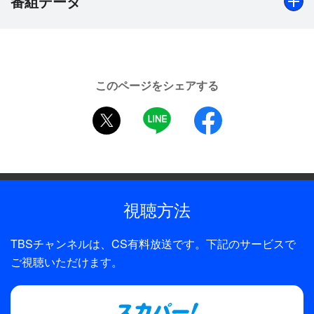
番組データ
経をいかしゴルフで初コースデビュー！さてその結
果とは…？！イルカウォッチングでは、ハシナガイ
ルカの群れに遭遇し感動した莉奈ちゃん。さらに初
出演
体験の乗馬、トレッキング、天体観測では大はしゃ
秋山莉奈【IN グアム】
ぎ！ドレスアップして出かけたエンターテイメント
このページをシェアする
シアターでは本格的なラスベガスの氷上ショーをデ
制作年
twitter
LINE
facebook
ィナーとともに楽しんだ。10代最後の夏に見せてく
2005年
れたセクシーな着物姿に、釘付け！！秋山莉奈の魅
力を最大に盛り込んだお宝映像が満載なのでファン
全話数
は必見だ！
1話
視聴方法
制作
TBS
TBSチャンネルは、CS有料放送です。下記のサービスで
プロデューサー
ご視聴いただけます。
矢島公紀