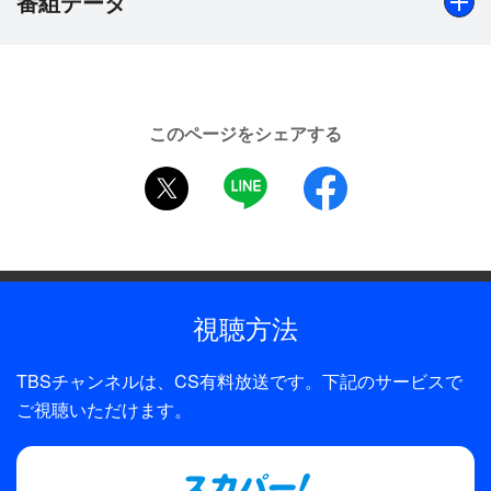
番組データ
ピング情報も紹介してくれるので要チェック！！
出演
田辺はるか
このページをシェアする
制作年
twitter
LINE
facebook
2004年
全話数
1話
視聴方法
制作
TBS
TBSチャンネルは、CS有料放送です。下記のサービスで
プロデューサー
ご視聴いただけます。
矢島公紀