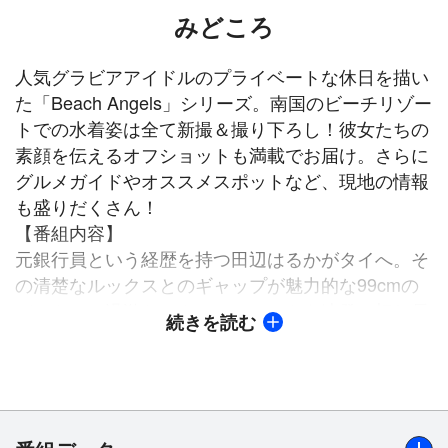
みどころ
人気グラビアアイドルのプライベートな休日を描い
た「Beach Angels」シリーズ。南国のビーチリゾー
トでの水着姿は全て新撮＆撮り下ろし！彼女たちの
素顔を伝えるオフショットも満載でお届け。さらに
グルメガイドやオススメスポットなど、現地の情報
も盛りだくさん！
【番組内容】
元銀行員という経歴を持つ田辺はるかがタイへ。そ
の清楚なルックスとのギャップが魅力的な99cmの
バストで、過激なセクシーショットを連発。切れ長
続きを読む
で涼しげ、でも意思の強そうな眼差しがとても印象
的で将来の活躍が期待される花マルグラドルだ！マ
リンスポーツなどにも挑戦し、彼女の素顔を垣間見
ることもできる。そんな田辺はるかが、優雅なホテ
ルライフや魅惑のナイトスポット、グルメ＆ショッ