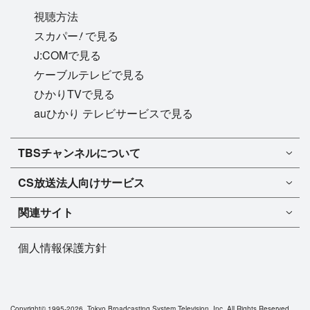
視聴方法
!
スカパー
で見る
J:COMで見る
ケーブルテレビで見る
ひかりTVで見る
auひかり テレビサービスで見る
TBSチャンネル1
TBSチャンネルについて
TBSチャンネル2
TBSチャンネルについて
CS放送
法人向けサービス
マンスリーガイド［PDF］
FAQ・よくあるご質問
法人向けサービスについて
TBSチャンネル1
ドラマ
関連サイト
インフォメーション
TBSチャンネル2
バラエティ
イチオシ!
TBSテレビ
今月放送
音楽
個人情報保護方針
プレゼント
BS-TBS
来月放送
演劇・舞台
ご意見・リクエスト
TBS NEWS
スポーツ
TBSラジオ
アニメ・特撮
Copyright©
1995-2026, Tokyo Broadcasting System Television, Inc. All Rights Reserved.