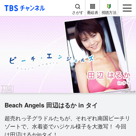
TBS チャンネル
me
さがす
番組表
視聴方法
Beach Angels 田辺はるか in タイ
超売れっ子グラドルたちが、それぞれ南国ビーチリ
ゾートで、水着姿でハジケル様子を大激写！ 今回
は田辺はるかinタイ！