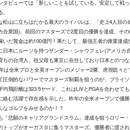
ンタビューでは「新しいことを試している。安定して戦っ
る。
な松山に立ちはだかる最大のライバルは、「史上4人目の
カ合衆国)。前回のマスターズで2度目の優勝を達成、その
稼いだ賞金は約100億円！果たして、最強王者の偉業達成
に日本にルーツを持つザンダー・シャウフェレ(アメリカ
育ちの台湾人、祖父母も東京に在住しており日本とのつな
24年は全米プロと全英オープンのメジャー2勝、虎視眈々
て圧倒的なパワーでマスターズ制覇を狙うのが、ブライソ
平均飛距離は323.5ヤード、これはLIVとPGAを合わせ
に絡む活躍で存在感を示した。昨年の全米オープンで優勝
んなゴルフをみせるのか！？
も「悲願のキャリアグランドスラム」達成を狙うロリー・
のトップがオーガスタに集うマスターズ。優勝者に渡され