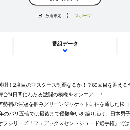
放送未定
スポーツ
番組データ
英樹！2度目のマスターズ制覇なるか！？89回目を迎える
舞台”4日間にわたる激闘の模様をオンエア！！
ア勢初の栄冠を掴みグリーンジャケットに袖を通した松山
24年のパリ五輪では最後まで優勝争いを繰り広げ、日本男
オフシリーズ「フェデックスセントジュード選手権」では米