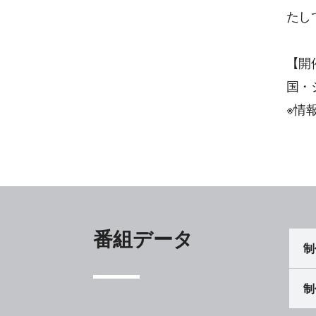
たし
【開
国・
※情報
番組データ
制
制