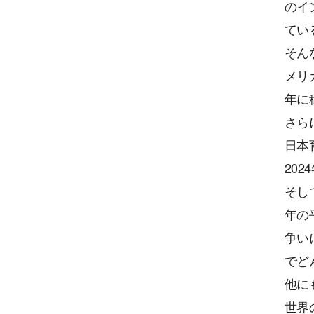
のイ
てい
そん
メリ
年に
さら
日本
20
そし
年の
争い
でど
他に
世界