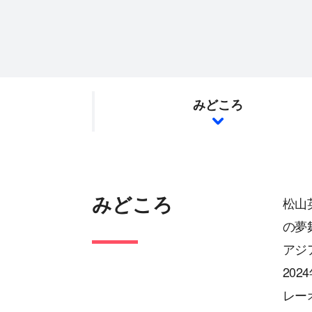
みどころ
みどころ
松山
の夢
アジ
20
レー