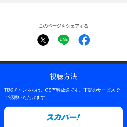
幸、リー・ウェストウッド（イングランド）と並ぶ
大会最多勝利数となった。今大会で連覇を果たし、
制作年
大会4勝目となる大会最多勝利数を更新出来るの
2023年
か！？新たな記録へ期待がかかる！
このページをシェアする
2023年シーズンもいよいよ残り4戦、賞金王争いも
制作
twitter
LINE
facebook
佳境を迎える。注目は賞金ランキングトップの金谷
TBS
拓実。今季はここまでツアー2勝、トップ10入り9回
と絶好調！そして2位は中島啓太。今季ツアー2勝、
トップ10入りは13回を誇る。さらに、4位は蝉川泰
果。今季ツアー1勝トップ10入り7回とまだまだ逆転
視聴方法
賞金王を狙える位置にいる。ツアー後半戦は高額賞
金大会が続く為、悲願の賞金王奪取への正念場。さ
TBSチャンネルは、CS有料放送です。下記のサービスで
らに、「年末の世界ランキング50位以内の権利」で
ご視聴いただけます。
「米国・マスターズの出場権」を掴めるのか？現
在、世界ランキングで日本勢3番手の中島啓太と4番
手の金谷拓実がその権利に近づいている。今大会の
成績がその運命を大きく左右するのは間違いないだ