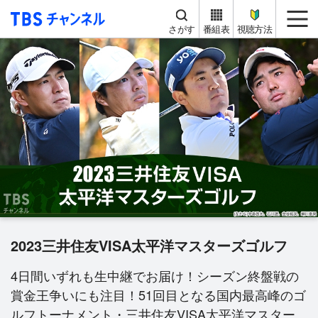
TBS チャンネル
me
さがす
番組表
視聴方法
2023三井住友VISA太平洋マスターズゴルフ
4日間いずれも生中継でお届け！シーズン終盤戦の
賞金王争いにも注目！51回目となる国内最高峰のゴ
ルフトーナメント・三井住友VISA太平洋マスター