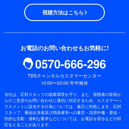
いを見逃すな！
視聴方法はこちら
◆11月9日(木)【第1日】予選ラウンド：18番ホール
を生中継
解説：加瀬秀樹、実況：佐藤文康(TBSアナウンサ
ー)
◆11月10日(金)【第2日】予選ラウンド：注目選手
お電話のお問い合わせもお気軽に!
を中心に13番〜18番ホールを生中継
0570-666-296
解説：加瀬秀樹、実況：佐藤文康(TBSアナウンサ
ー)
◆11月11日(土)【第3日】決勝ラウンド：1番ホール
TBSチャンネルカスタマーセンター
を生中継
10:00〜20:00 年中無休
解説：田島創志、実況：伊藤隆佑(TBSアナウンサ
当社は、応対スタッフの就業環境を守り、また、視聴者の皆様か
ー)
らのご意見やお問い合わせに適切に対応するため、
カスタマーハ
◆11月12日(日)【最終日】決勝ラウンド：1番ホー
ラスメントに該当する行為については、厳正に対処します。応対
ルを生中継
スタッフ、番組出演者及び関係者等への暴言・誹謗中傷・脅迫・
性的な言動・過剰な要求などについては、お電話を切るなどの対
解説：田島創志、実況：伊藤隆佑(TBSアナウンサ
応をとることがあります。
ー)