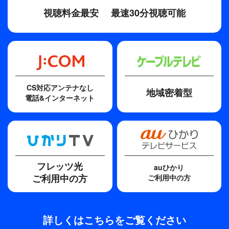
ろう。
視聴料金最安
最速30分視聴可能
そして、賞金ランキング6位の平田憲聖にも注目
だ。昨年はツアールーキーながらシード権を獲得。
粘り強いゴルフを武器に今季は国内メジャーを含む
ツアー2勝を挙げ好調さをキープしている。今大会
初出場で上位争いに絡めるか？非常に楽しみだ。さ
らに、今年の日本オープンでツアー初優勝を果たし
CS対応アンテナなし
地域密着型
た賞金ランキング13位の岩崎亜久竜も地元・静岡開
電話&インターネット
催の大会には力が入る。昨年は初出場で9位タイ、
最終日に強い男が逆転優勝を虎視眈々と狙ってい
る。ベテラン勢の技か？若手の勢いか？晩秋の御殿
場で新たな戦いから目が離せない！
戦いの舞台は、2018年に松山英樹監修の元で全面改
フレッツ光
auひかり
修を行った太平洋クラブ御殿場コース。世界基準の
ご利用中の方
ご利用中の方
チャンピオンシップコースで行われる三井住友
VISA太平洋マスターズ。その歴史に名を刻むの
は！？富士の裾野で繰り広げられる男たちの熱い戦
詳しくはこちらをご覧ください