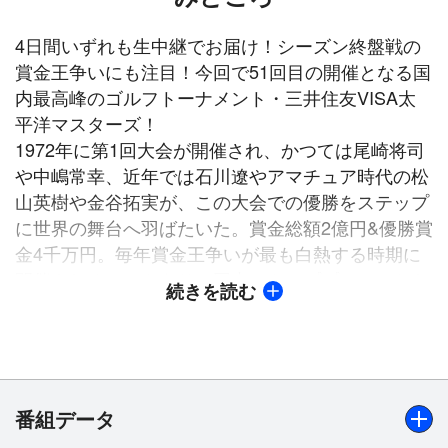
4日間いずれも生中継でお届け！シーズン終盤戦の
賞金王争いにも注目！今回で51回目の開催となる国
内最高峰のゴルフトーナメント・三井住友VISA太
平洋マスターズ！
1972年に第1回大会が開催され、かつては尾崎将司
や中嶋常幸、近年では石川遼やアマチュア時代の松
山英樹や金谷拓実が、この大会での優勝をステップ
に世界の舞台へ羽ばたいた。賞金総額2億円&優勝賞
金4千万円。毎年賞金王争いが最も白熱する時期に
開催されることもあり、国内のトッププロのみなら
続きを読む
ず、海外のビッグネームも参戦する国内ツアー屈指
のビッグトーナメントだ。
前回(2022年／第50回)は、石川遼が星野陸也とのプ
レーオフを制し、約2年11カ月ぶりの国内ツアー優
勝！2010年、2012年に続く10年ぶりの「三井住友
番組データ
VISA太平洋マスターズ」3勝目。尾崎将司、中嶋常