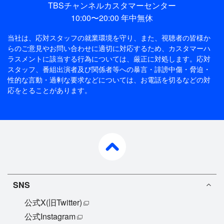
TBSチャンネルカスタマーセンター
10:00〜20:00 年中無休
当社は、応対スタッフの就業環境を守り、また、視聴者の皆様か
らのご意見やお問い合わせに適切に対応するため、
カスタマーハ
ラスメントに該当する行為については、厳正に対処します。応対
スタッフ、番組出演者及び関係者等への暴言・誹謗中傷・脅迫・
性的な言動・過剰な要求などについては、お電話を切るなどの対
応をとることがあります。
pagetop
SNS
公式X(旧Twitter)
公式Instagram