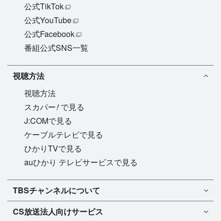
公式TikTok
公式YouTube
公式Facebook
番組公式SNS一覧
視聴方法
視聴方法
!
スカパー
で見る
J:COMで見る
ケーブルテレビで見る
ひかりTVで見る
auひかり テレビサービスで見る
TBSチャンネル1
TBSチャンネルについて
TBSチャンネル2
TBSチャンネルについて
CS放送
法人向けサービス
マンスリーガイド［PDF］