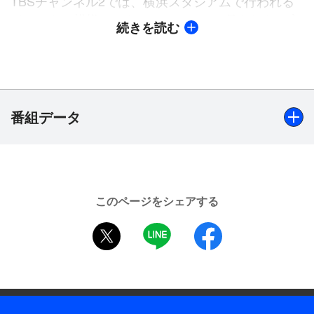
TBSチャンネル2では、横浜スタジアムで行われる
イベントの模様とともに、ここでしか見られない主
続きを読む
力選手へのスペシャルインタビューも、生中継でお
届けする予定。新型コロナウイルス感染拡大の影響
で、観戦や応援方法の制限が続く中、シーズン中で
はなかなか見られない選手の表情が垣間見られる？
絶好の機会！ベイスターズファン・プロ野球ファン
番組データ
必見のスペシャル番組！お見逃しなく！
【開催日】2021年12月4日
出演
【会場】横浜スタジアム
【イベント出演】横浜DeNAベイスターズ所属選手、ほか
このページをシェアする
【イベント進行】吉川正洋(ダーリンハニー)、DJ
※情報は2021年11月9日現在
twitter
LINE
facebook
KENNY、MC TEDDY【放送席／実況・進行】熊崎風斗
※雨天／荒天によるイベント中止の場合は、別番組
（TBSアナウンサー）【放送席／アシスタント】上村彩子
を放送
（TBSアナウンサー）
※当日の天候等により、イベントおよび番組の予
定・内容が変更となる場合あり
制作年