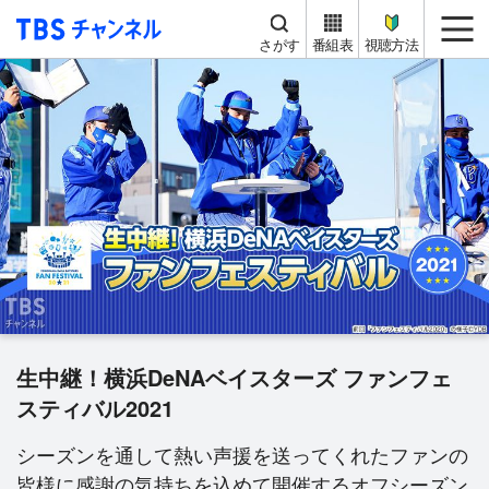
TBS チャンネル
me
さがす
番組表
視聴方法
生中継！横浜DeNAベイスターズ ファンフェ
スティバル2021
シーズンを通して熱い声援を送ってくれたファンの
皆様に感謝の気持ちを込めて開催するオフシーズン