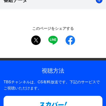
「Down the Road」
●ハビエル・フェルナンデス(2018平昌五輪 銅メダ
リスト)
制作年
「Fisher’s Hornpipe」
2019年
●ネイサン・チェン(2018&2019世界選手権 金メダ
このページをシェアする
リスト)
全話数
twitter
LINE
facebook
「Caravan」
1話
●ジュンファン・チャ(2018グランプリファイナル
銅メダリスト)
制作
「この素晴らしき世界」
TBS
●デニス・ヴァシリエフス(2018欧州選手権 4位)
視聴方法
「Papa Was A Rolling Stone」
●島田高志郎(2018ジュニアグランプリファイナル
TBSチャンネルは、CS有料放送です。下記のサービスで
銅メダリスト)
ご視聴いただけます。
「Adios」
●アリーナ・ザギトワ(2018平昌五輪&2019世界選手
権 金メダリスト)