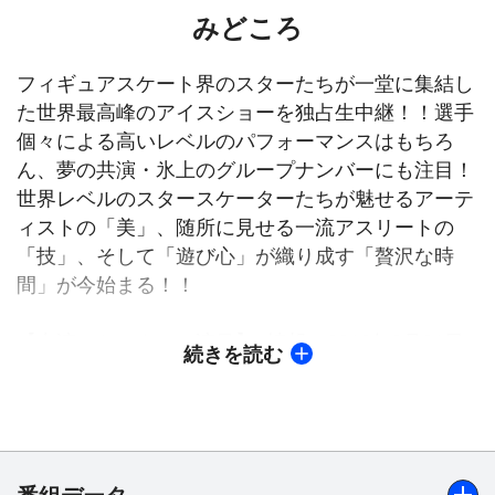
みどころ
フィギュアスケート界のスターたちが一堂に集結し
た世界最高峰のアイスショーを独占生中継！！選手
個々による高いレベルのパフォーマンスはもちろ
ん、夢の共演・氷上のグループナンバーにも注目！
世界レベルのスタースケーターたちが魅せるアーテ
ィストの「美」、随所に見せる一流アスリートの
「技」、そして「遊び心」が織り成す「贅沢な時
間」が今始まる！！
【出演スケーター・演目】※情報は2019年3月31日
続きを読む
現在
●宇野昌磨(2018平昌五輪 銀メダリスト)
「冬（ヴィヴァルディ『四季』より）」
●ステファン・ランビエル(2006トリノ五輪 銀メダ
リスト)
番組データ