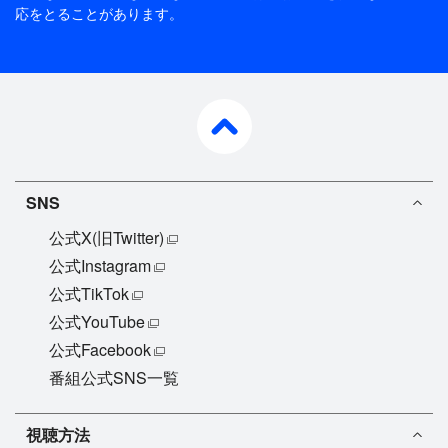
応をとることがあります。
ワ、宮原、三原、デュハメル&ラドフォード、マイ
ア&アレックスによるグループナンバー》
「Trusty and True」
《フィナーレ(グループナンバー)》
pagetop
「With a Little Help from my Friends」
《Bow》
「Move Your Body」
SNS
《ハビエル・フェルナンデス 引退セレモニー》
花束贈呈：宮原知子
公式X(旧Twitter)
公式Instagram
【開催（大阪公演）：2019年3月29日〜31日 東和
公式TikTok
薬品RACTABドーム（大阪府門真市）】
公式YouTube
※生中継：2019年3月31日
公式Facebook
番組公式SNS一覧
解説：八木沼純子
実況：新タ悦男（TBSアナウンサー）
視聴方法