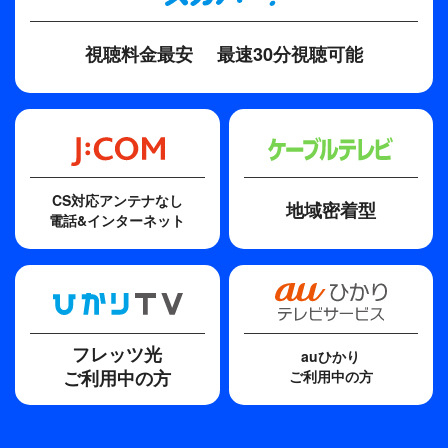
「Surviver」
●エフゲニア・メドベージェワ(2018平昌五輪 銀メ
視聴料金最安
最速30分視聴可能
ダリスト)
「Beautiful Mess」
●エリザヴェータ・トゥクタミシェワ(2015世界選手
権 金メダリスト)
「You Don’t Love Me」
●宮原知子(2015世界選手権 銀メダリスト)
CS対応アンテナなし
地域密着型
「小雀に捧げる歌」
電話&インターネット
●紀平梨花(2019四大陸選手権 金メダリスト)
「The Greatest」
●坂本花織(2018四大陸選手権 金メダリスト)
「I Will Follow Him（映画『天使にラブ･ソングを』
より）」
フレッツ光
auひかり
●三原舞依(2017四大陸選手権 金メダリスト)
ご利用中の方
ご利用中の方
「リベルタンゴ」
●村上佳菜子(2014四大陸選手権 金メダリスト)