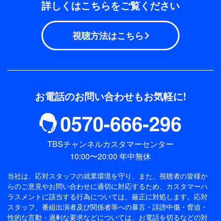
「映画『シンドラーのリスト』より」
詳しくはこちらをご覧ください
●メーガン・デュハメル&エリック・ラドフォード
(2018平昌五輪 ペア銅メダリスト)
視聴方法はこちら
「On Our Own」
●マイア・シブタニ&アレックス・シブタニ(2018平
昌五輪 アイスダンス銅メダリスト)
「ダフト・パンク メドレー」
※出演予定だったパトリック・チャンは、足の負傷
お電話のお問い合わせもお気軽に!
に伴い急遽出演キャンセルとなりました。
0570-666-296
※出演予定だった織田信成は、体調不良のため急遽
出演キャンセルとなりました。
TBSチャンネルカスタマーセンター
《オープニング(グループナンバー)》
10:00〜20:00 年中無休
「Born This Way」
当社は、応対スタッフの就業環境を守り、また、視聴者の皆様か
《ランビエル、フェルナンデス、宮原、三原、デュ
らのご意見やお問い合わせに適切に対応するため、
カスタマーハ
ハメル&ラドフォードによるグループナンバー》
ラスメントに該当する行為については、厳正に対処します。応対
「Lemon」
スタッフ、番組出演者及び関係者等への暴言・誹謗中傷・脅迫・
性的な言動・過剰な要求などについては、お電話を切るなどの対
《ランビエル、フェルナンデス、トゥクタミシェ