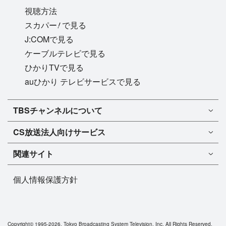
【「スターズ・オン・アイス」とは】
視聴方法
1986年に北米で発足。その名の通り、五輪や世界選
!
スカパー
で見る
手権などのメダリスト、フィギュアスケート界のス
J:COMで見る
ターたちが集う、世界最高峰のアイスショーのひと
ケーブルテレビで見る
つ。中でも2005年から開催されているジャパンツア
ひかりTVで見る
ーは、実力・人気を兼ね備えた日本人トップスケー
auひかり テレビサービスで見る
ターが数多く出演し、素晴らしいパフォーマンスで
観衆を魅了してきた。
TBSチャンネル1
TBSチャンネルについて
TBSチャンネル2
TBSチャンネルについて
CS放送
法人向けサービス
マンスリーガイド［PDF］
FAQ・よくあるご質問
法人向けサービスについて
TBSチャンネル1
ドラマ
関連サイト
インフォメーション
TBSチャンネル2
バラエティ
イチオシ!
TBSテレビ
今月放送
音楽
個人情報保護方針
プレゼント
BS-TBS
来月放送
演劇・舞台
ご意見・リクエスト
TBS NEWS
スポーツ
TBSラジオ
アニメ・特撮
Copyright©
1995-2026, Tokyo Broadcasting System Television, Inc. All Rights Reserved.