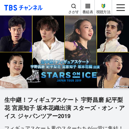
TBS チャンネル
me
さがす
番組表
視聴方法
生中継！フィギュアスケート 宇野昌磨 紀平梨
花 宮原知子 坂本花織出演 スターズ・オン・ア
イス ジャパンツアー2019
フィギュアスケート界のスターたちが一堂に集結！