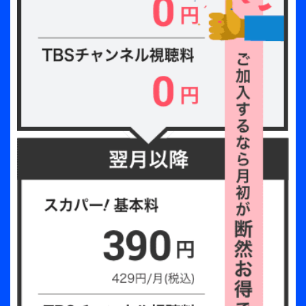
記録を打ち立てた11th Mini
Album「SEVENTEENTH HEAVEN」からのユニッ
ト曲が初めて披露されることも話題に。透き通るよ
うな美声が心に沁みるボーカルチーム「Yawn」、
ダイナミック且つセクシーなダンスで魅了するパフ
ォーマンスチーム「Back 2 Back」、ミステリアス
なムードを見事に表現し映画のワンシーンのような
舞台を築き上げるヒップホップチーム
「Monster」、個々のポテンシャルの高さが存分に
発揮される多彩なステージングにも注目していただ
きたい。
9周年という特別な日に大きな愛情を込めて送られ
たバラード曲「All My Love -Japanese ver.-」で
は、副統括リーダーのJEONGHANが曲の最後に
「守ってあげる。いつも」と優しい歌声を響かせな
がら両手を大きく広げ会場を包み込むような仕草に
大歓声が湧き起こり、泣き出すCARATの姿も見受け