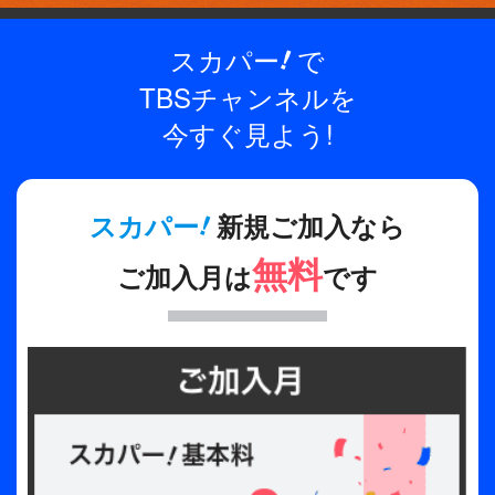
とは感慨深く、冒頭の挨拶から全員がその喜びを爆
発させる。 「皆さん、やっと SEVENTEEN が日産
スカパー
で
!
出演
スタジアムに来ました。やったー！9周年というこ
SEVENTEEN
TBSチャンネルを
の日を大きなステージで全世界のCARATの皆さんと
ご一緒できるということがとても嬉しいです。
今すぐ見よう!
制作年
CARAT の皆さん、ありがとうございます。残るエ
2024年
ネルギーを全部使うつもりですので、いい時間を過
ごしましょう！」 彼らの言葉が物語るようにファ
全話数
!
スカパー
新規ご加入なら
イナル公演では、まさに圧倒的な熱量でこれまで体
1話
無料
験したことのない"歴代級"のステージが次々と披露
ご加入月は
です
プロデューサー
された。雄大な演出、臨場感溢れる初の生バンドセ
ッションにより、一層スケール感が増した
イ・サンホ
「Super」をはじめ「DON QUIXOTE」「CLAP」な
ど、オールメンバーによる規格外のパフォーマンス
がスタジアムライブの高揚感を倍増させていく。
今ツアーでは“K-POP アルバム初動売上歴代1位”の