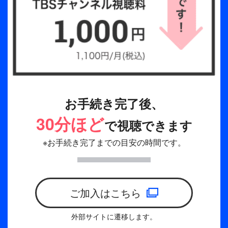
られた。
本編終盤、ファンキーなソウルを盛り込んだ「God
of Music」ではこの日一番の盛り上がりを見せる。
メンバーが「日産スタジタム、Every Body
JUMP!!」と煽ると、CARATはジャンプしながらの
縦ノリでステージ上のパフォーマンスに応えてい
お手続き完了後、
く。そして、“トリプルミリオンセラー”を達成した
BEST ALBUM「17 IS RIGHT HERE」のタイトル曲
30分ほど
で視聴できます
「MAESTRO」のツアー初披露へ。指揮者が君臨
※お手続き完了までの目安の時間です。
し、強烈なサウンドに合わせて繰り広げられる超高
速ステップは圧巻で大歓声が湧き起こった。
記念すべき日に相応しく、最後までエンジン全開で
ご加入はこちら
お互いへの感謝と限りない愛情を分かち合った
SEVENTEENとCARAT。最高の瞬間を共にし、忘
外部サイトに遷移します。
れられない思い出を築いた、すべてが特別なかけが