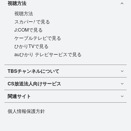
視聴方法
視聴方法
!
スカパー
で見る
J:COMで見る
ケーブルテレビで見る
ひかりTVで見る
auひかり テレビサービスで見る
TBSチャンネル1
TBSチャンネルについて
TBSチャンネル2
TBSチャンネルについて
CS放送
法人向けサービス
マンスリーガイド［PDF］
FAQ・よくあるご質問
法人向けサービスについて
TBSチャンネル1
ドラマ
関連サイト
インフォメーション
TBSチャンネル2
バラエティ
イチオシ!
TBSテレビ
今月放送
音楽
個人情報保護方針
プレゼント
BS-TBS
来月放送
演劇・舞台
ご意見・リクエスト
TBS NEWS
スポーツ
TBSラジオ