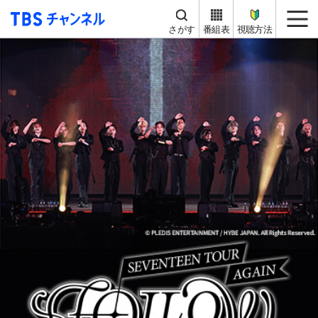
TBS チャンネル
me
さがす
番組表
視聴方法