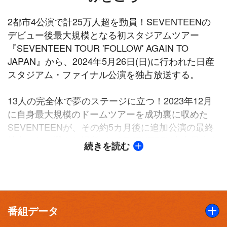
2都市4公演で計25万人超を動員！SEVENTEENの
デビュー後最大規模となる初スタジアムツアー
『SEVENTEEN TOUR 'FOLLOW' AGAIN TO
JAPAN』から、2024年5月26日(日)に行われた日産
スタジアム・ファイナル公演を独占放送する。
13人の完全体で夢のステージに立つ！2023年12月
に自身最大規模のドームツアーを成功裏に収めた
SEVENTEENが、その約5カ月後に追加公演の最終
地点として選んだ場所が、SEVENTEEN史上最大規
続きを読む
模の会場となる “日産スタジアム”である。海外アー
ティストとしては異例的な単独コンサートであり、
2024年5月25、26日の日産スタジアムには計14万
4000人が集結した。特にファイナル公演の26日は
デビュー9周年の記念日であり、この特別な日に夢
番組データ
であった日産スタジアムにメンバー全員で立てたこ