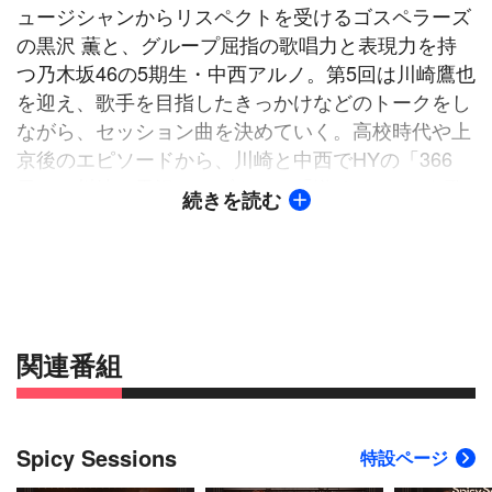
ュージシャンからリスペクトを受けるゴスペラーズ
の黒沢 薫と、グループ屈指の歌唱力と表現力を持
つ乃木坂46の5期生・中西アルノ。第5回は川崎鷹也
を迎え、歌手を目指したきっかけなどのトークをし
ながら、セッション曲を決めていく。高校時代や上
京後のエピソードから、川崎と中西でHYの「366
日」、川崎と黒沢でコブクロの「轍-わだち-」を歌
続きを読む
うことに。「轍-わだち-」では中西がタンバリンで
参加。バンドメンバー、観覧客を含めてスタジオ全
体が楽しさであふれる。黒沢は川崎と「魔法の絨
毯」も披露。中西のソロ歌唱コーナーでは、My
Little Loverの「Hello, Again 〜昔からある場所〜」
をバンドの生演奏とともに届ける。
関連番組
Spicy Sessions
特設ページ