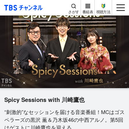
TBS チャンネル
me
さがす
番組表
視聴方法
Spicy Sessions with 川崎鷹也
“刺激的”なセッションを届ける音楽番組！MCはゴス
ペラーズの黒沢 薫＆乃木坂46の中西アルノ。第5回
はゲストに川崎鷹也を迎える。