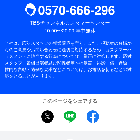
0570-666-296
TBSチャンネルカスタマーセンター
10:00〜20:00 年中無休
当社は、応対スタッフの就業環境を守り、また、視聴者の皆様か
らのご意見やお問い合わせに適切に対応するため、
カスタマーハ
ラスメントに該当する行為については、厳正に対処します。応対
スタッフ、番組出演者及び関係者等への暴言・誹謗中傷・脅迫・
性的な言動・過剰な要求などについては、お電話を切るなどの対
応をとることがあります。
このページをシェアする
twitter
LINE
facebook