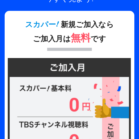
2023年
全話数
!
スカパー
新規ご加入なら
1話
無料
ご加入月は
です