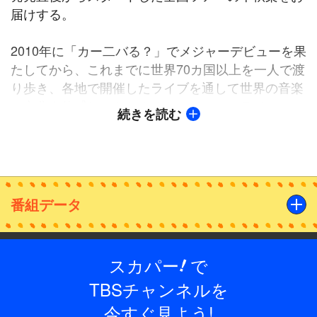
届けする。
2010年に「カー二バる？」でメジャーデビューを果
たしてから、これまでに世界70カ国以上を一人で渡
り歩き、各地で開催したライブを通して世界の音楽
と文化を体感してきたナオト・インティライミ。
続きを読む
2019 年には、世界三大レーベルのうちのひとつで
ある「ユニバーサルミュージック ラテン」から
「Naoto」名義で世界デビュー。2023年は“リリース
おまっとぅりイヤー”として立て続けに配信シング
ルをリリースするなど、アグレッシブな活動でファ
番組データ
ンを魅了し続けているナオト・インティライミの新
境地をお見逃しなく。
スカパー
で
!
出演
【収録：2023年9月1日 東京ガーデンシアター（東
ナオト・インティライミ
TBSチャンネルを
京）】
今すぐ見よう!
制作年