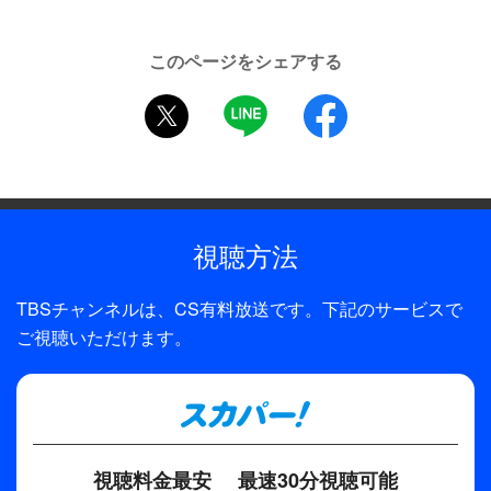
出演
黒柳徹子（MC）、久米宏（MC）、沢田研二、西城秀樹、
このページをシェアする
渡辺真知子、サーカス、桜田淳子、アン・ルイス
twitter
LINE
facebook
制作年
1978年
制作
TBS
視聴方法
TBSチャンネルは、CS有料放送です。下記のサービスで
ご視聴いただけます。
視聴料金最安
最速30分視聴可能