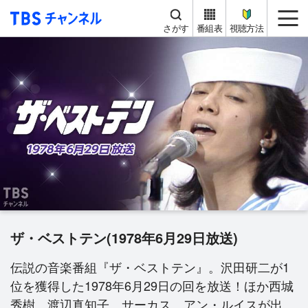
TBS チャンネル
me
さがす
番組表
視聴方法
ザ・ベストテン(1978年6月29日放送)
伝説の音楽番組『ザ・ベストテン』。沢田研二が1
位を獲得した1978年6月29日の回を放送！ほか西城
秀樹、渡辺真知子、サーカス、アン・ルイスが出