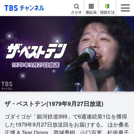
TBS チャンネル
me
さがす
番組表
視聴方法
ザ・ベストテン(1979年9月27日放送)
ゴダイゴが「銀河鉄道999」で6週連続第1位を獲得
した1979年9月27日放送回をお届けする。 ほか桑名
正博 & Tear Drops、西城秀樹、山口百恵、松坂慶子