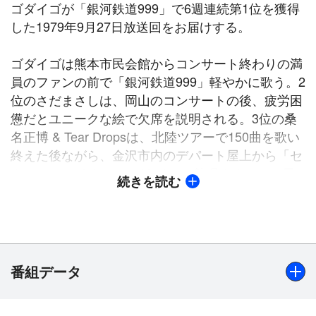
ゴダイゴが「銀河鉄道999」で6週連続第1位を獲得
した1979年9月27日放送回をお届けする。
ゴダイゴは熊本市民会館からコンサート終わりの満
員のファンの前で「銀河鉄道999」軽やかに歌う。2
位のさだまさしは、岡山のコンサートの後、疲労困
憊だとユニークな絵で欠席を説明される。3位の桑
名正博 & Tear Dropsは、北陸ツアーで150曲を歌い
終えた後ながら、金沢市内のデパート屋上から「セ
クシャルバイオレット No.1」を熱唱する。この屋
続きを読む
上中継のため、4トントラック2台分の機材や中継車
などが持ち込まれことが紹介される。「追いかけま
す、お出かけならばどこまでも！」、「ザ・ベスト
テン」の中継魂がこもった番組内容となっている。
「今週のスポットライト」（べストテン圏外での話
番組データ
題の曲を紹介）では、「ザ・ベストテン」初出演の
松坂慶子が、20位の「愛の水中花」をスリットの大