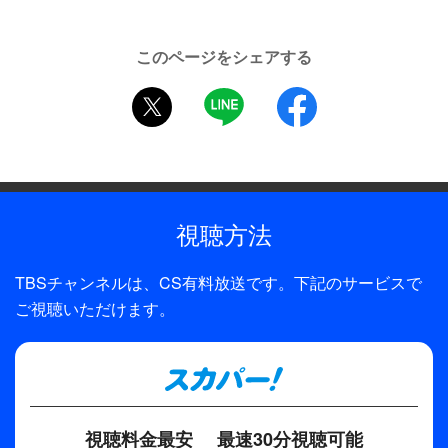
きく入った黒のドレスで妖艶に歌う。
出演
ほか、西城秀樹、八神純子、サーカス、山口百恵ら
黒柳徹子（MC）、久米宏（MC）、ゴダイゴ、桑名正博 &
が出演する。
このページをシェアする
Tear Drops、西城秀樹、八神純子、サーカス、山口百恵、
twitter
LINE
facebook
松坂慶子ほか
制作年
1979年
制作
視聴方法
TBS
TBSチャンネルは、CS有料放送です。下記のサービスで
ご視聴いただけます。
視聴料金最安
最速30分視聴可能