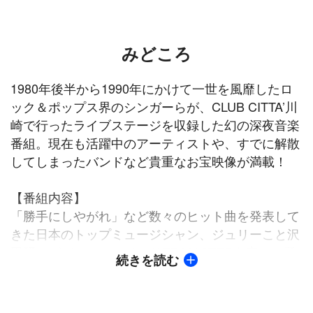
みどころ
1980年後半から1990年にかけて一世を風靡したロ
ック＆ポップス界のシンガーらが、CLUB CITTA’川
崎で行ったライブステージを収録した幻の深夜音楽
番組。現在も活躍中のアーティストや、すでに解散
してしまったバンドなど貴重なお宝映像が満載！
【番組内容】
「勝手にしやがれ」など数々のヒット曲を発表して
きた日本のトップミュージシャン、ジュリーこと沢
田研二がバックバンドのJAZZ MASTERを率いて登
続きを読む
場！当時の最新アルバム「彼は眠れない」から「ポ
ラロイドGIRL」「DOWN」「KI・MA・GU・RE」
を披露。さらに、「TIME IS ON MY SIDE」「スト