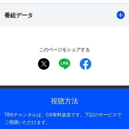
リッパー」を熱唱する。
番組データ
出演
沢田研二、JAZZ MASTER【司会】松宮一彦
このページをシェアする
制作年
twitter
LINE
facebook
1989年
全話数
1話
視聴方法
制作
TBS
TBSチャンネルは、CS有料放送です。下記のサービスで
プロデューサー
ご視聴いただけます。