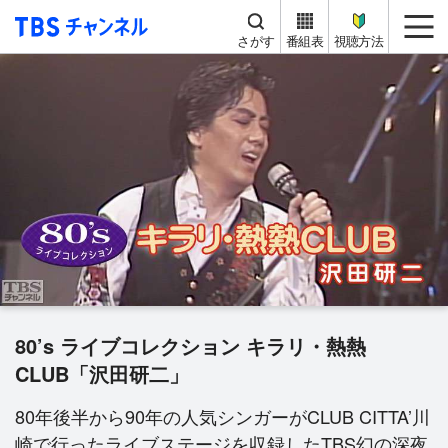
TBS チャンネル
me
さがす
番組表
視聴方法
80’s ライブコレクション キラリ・熱熱
CLUB「沢田研二」
80年後半から90年の人気シンガーがCLUB CITTA’川
崎で行ったライブステージを収録したTBS幻の深夜