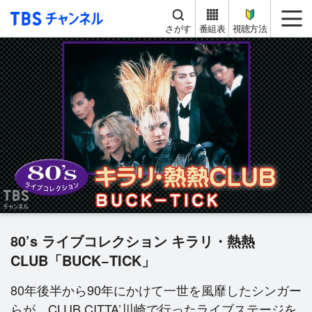
TBS チャンネル
me
さがす
番組表
視聴方法
80’s ライブコレクション キラリ・熱熱
CLUB「BUCK−TICK」
80年後半から90年にかけて一世を風靡したシンガー
らが、CLUB CITTA’川崎で行ったライブステージを