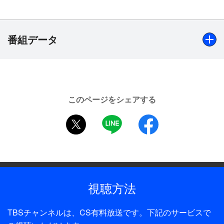
もあって一躍時の人に。その後「悪の華」がオリコ
ン初登場1位を記録しついにトップアーティストに
踊り出た。
番組データ
番組では、デビューシングル「JUST ONE MORE
KISS」を始め、「PHYSICAL NEUROSE」
「ROMANESQE」「VICTIMS OF LOVE」「IN
出演
HEAVEN」の全5曲を熱唱！熱狂的なファンを持つ
BUCK−TICK 【司会】風見慎吾、結城めぐみ
BUCK−TICKの白熱のライブステージは圧巻だ！
このページをシェアする
制作年
twitter
LINE
facebook
1988年
制作
TBS
視聴方法
プロデューサー
山田修爾、斉藤薫
TBSチャンネルは、CS有料放送です。下記のサービスで