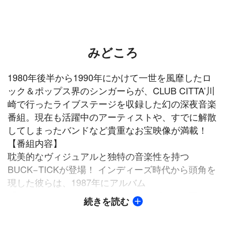
みどころ
1980年後半から1990年にかけて一世を風靡したロ
ック＆ポップス界のシンガーらが、CLUB CITTA’川
崎で行ったライブステージを収録した幻の深夜音楽
番組。現在も活躍中のアーティストや、すでに解散
してしまったバンドなど貴重なお宝映像が満載！
【番組内容】
耽美的なヴィジュアルと独特の音楽性を持つ
BUCK−TICKが登場！ インディーズ時代から頭角を
現した彼らは、1987年にアルバム
「SEXUAL×××××！」でメジャーデビュー。翌1987
続きを読む
年にリリースされたシングル「JUST ONE MORE
KISS」が大ヒットを記録し、自ら出演したCM効果