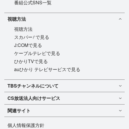
番組公式SNS一覧
視聴方法
視聴方法
!
スカパー
で見る
J:COMで見る
ケーブルテレビで見る
ひかりTVで見る
auひかり テレビサービスで見る
TBSチャンネル1
TBSチャンネルについて
TBSチャンネル2
TBSチャンネルについて
CS放送
法人向けサービス
マンスリーガイド［PDF］
FAQ・よくあるご質問
法人向けサービスについて
TBSチャンネル1
ドラマ
関連サイト
インフォメーション
TBSチャンネル2
バラエティ
イチオシ!
TBSテレビ
今月放送
音楽
個人情報保護方針
プレゼント
BS-TBS