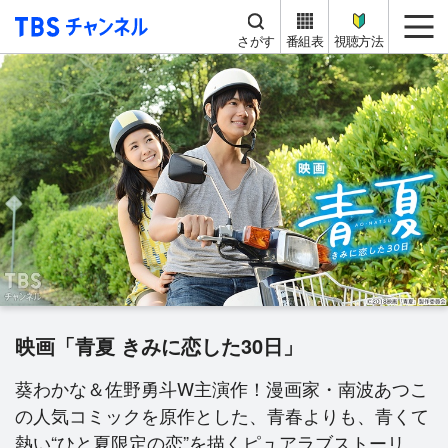
TBS チャンネル
me
さがす
番組表
視聴方法
映画「青夏 きみに恋した30日」
葵わかな＆佐野勇斗W主演作！漫画家・南波あつこ
の人気コミックを原作とした、青春よりも、青くて
熱い“ひと夏限定の恋”を描くピュアラブストーリ