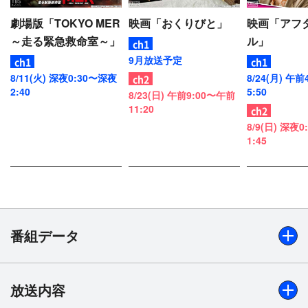
込み、恋はどんどん加速していく。はたしてこの恋
劇場版「TOKYO MER
映画「おくりびと」
映画「アフ
のゆくえは…？
～走る緊急救命室～」
ル」
【本編：113分】
9月放送予定
8/11(火) 深夜0:30〜深夜
8/24(月) 午
2:40
5:50
8/23(日) 午前9:00〜午前
11:20
8/9(日) 深夜
1:45
番組データ
放送内容
出演