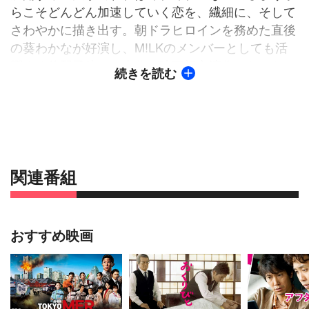
らこそどんどん加速していく恋を、繊細に、そして
さわやかに描き出す。朝ドラヒロインを務めた直後
の葵わかなが好演し、M!LKのメンバーとしても活
躍する佐野勇斗は、本作が映画初主演作となった。
続きを読む
青春よりも、青くて熱い“ひと夏限定の恋”を描くピ
ュアラブストーリー！
【映画ストーリー】
夏休みの間、大自然に囲まれた祖母の家で過ごすこ
とになった都会育ちの女子高生・理緒（葵わかな）
関連番組
は、そこで地元の高校生・吟蔵（佐野勇斗）と出会
う。少しぶっきらぼうだけど実は優しい吟蔵に、理
緒は一瞬で恋に落ちる。吟蔵も、まっすぐな理緒に
おすすめ映画
次第に惹かれていくが、夏休みが終われば離ればな
れになってしまう。わかっていても止められない想
い。吟蔵の幼なじみで婚約者の万里香（古畑星夏）
や、理緒に想いを寄せる祐真（岐洲匠）たちも巻き