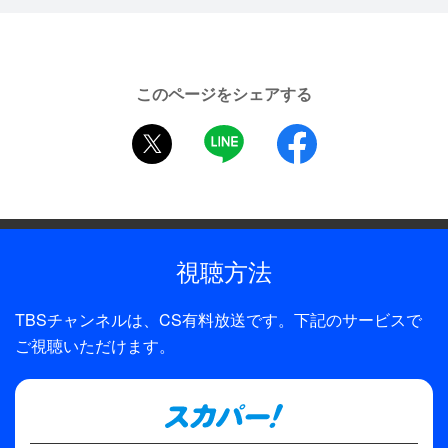
葵わかな、佐野勇斗、古畑星夏、岐洲匠、久間田琳加、水
石亜飛夢、秋田汐梨、志村玲於、霧島れいか、南出凌嘉、
白川和子、橋本じゅん ほか
このページをシェアする
制作年
2018年
twitter
LINE
facebook
ディレクター・監督
古澤健
原作
視聴方法
南波あつこ「青夏 Ao-Natsu」（講談社「別冊フレンド」
刊）
TBSチャンネルは、CS有料放送です。下記のサービスで
脚本
ご視聴いただけます。
持地佑季子
主題歌
「青と夏」（ユニバーサルミュージック／EMI Records）