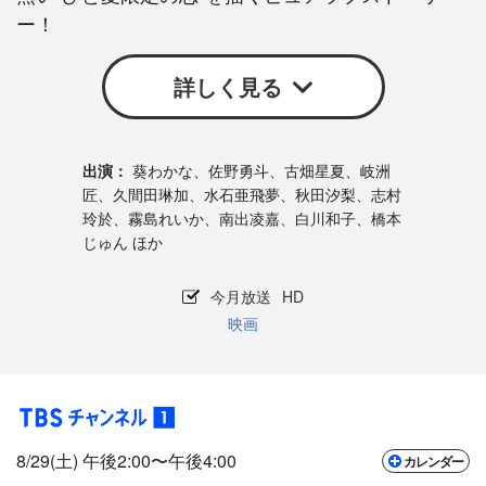
ー！
詳しく見る
葵わかな、佐野勇斗、古畑星夏、岐洲
匠、久間田琳加、水石亜飛夢、秋田汐梨、志村
玲於、霧島れいか、南出凌嘉、白川和子、橋本
じゅん ほか
今月放送
HD
映画
8/29(土) 午後2:00〜午後4:00
カレンダー