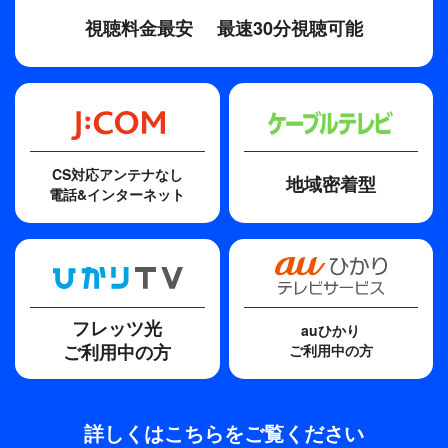
視聴料金最安
最速30分視聴可能
歌手
Mrs. GREEN APPLE
その他
【挿入歌】Mrs. GREEN APPLE「点描の唄（feat.井上苑
子）」（ユニバーサルミュージック／EMI Records）
CS対応アンテナなし
地域密着型
電話&インターネット
フレッツ光
auひかり
ご利用中の方
ご利用中の方
詳しくはこちらをご覧ください