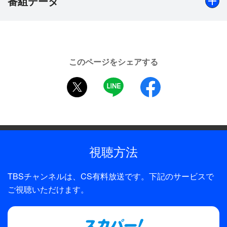
番組データ
は、学校イチのモテ男子・瀬戸山。イタズラかなと
戸惑いつつも、返事を靴箱に入れたところから、ふ
たりのヒミツの交換日記が始まる。ところが、実は
出演
その手紙や交換日記が親友宛てのものだったことが
高橋文哉、桜田ひより
判明。勘違いから始まった交換日記だったが、本当
このページをシェアする
のことが言い出せないまま、ついやり取りを続けて
全話数
twitter
LINE
facebook
しまう。いつも空気を読みすぎてしまう話し下手な
1話
希美は、自分とは真逆の、思ったことをはっきりと
口にするド直球な瀬戸山を最初は苦手に思っていた
が、彼を知るうちに惹かれていく。その一方で、打
ち明けるきっかけをどんどん失っていき、事態は思
視聴方法
わぬ方向へ…
TBSチャンネルは、CS有料放送です。下記のサービスで
ご視聴いただけます。