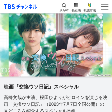
TBS チャンネル
me
さがす
番組表
視聴方法
映画『交換ウソ日記』スペシャル
高橋文哉が主演、桜田ひよりがヒロインを演じる映
画「交換ウソ日記」（2023年7月7日全国公開）の
見どころを紹介するスペシャル番組。