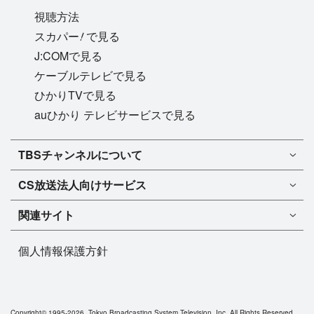
視聴方法
!
スカパー
で見る
J:COMで見る
ケーブルテレビで見る
ひかりTVで見る
auひかり テレビサービスで見る
TBSチャンネル1
TBSチャンネルについて
TBSチャンネル2
TBSチャンネルについて
CS放送
法人向けサービス
マンスリーガイド［PDF］
FAQ・よくあるご質問
法人向けサービスについて
TBSチャンネル1
ドラマ
関連サイト
インフォメーション
TBSチャンネル2
バラエティ
イチオシ!
TBSテレビ
今月放送
音楽
個人情報保護方針
プレゼント
BS-TBS
来月放送
演劇・舞台
ご意見・リクエスト
TBS NEWS
スポーツ
TBSラジオ
アニメ・特撮
Copyright©
1995-2026, Tokyo Broadcasting System Television, Inc. All Rights Reserved.