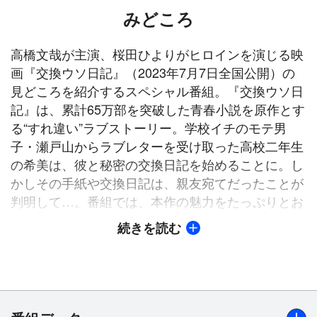
みどころ
高橋文哉が主演、桜田ひよりがヒロインを演じる映
画『交換ウソ日記』（2023年7月7日全国公開）の
見どころを紹介するスペシャル番組。『交換ウソ日
記』は、累計65万部を突破した青春小説を原作とす
る“すれ違い”ラブストーリー。学校イチのモテ男
子・瀬戸山からラブレターを受け取った高校二年生
の希美は、彼と秘密の交換日記を始めることに。し
かしその手紙や交換日記は、親友宛てだったことが
判明して…。番組では、本作の魅力をたっぷりとお
伝えする。
続きを読む
【映画ストーリー】
「好きだ！」
高校二年生の希美は、ある日移動教室の机の中に、
ただひと言、そう書かれた手紙を見つける。送り主