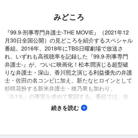
みどころ
『99.9-刑事専門弁護士-THE MOVIE』（2021年12
月30日全国公開）の見どころを紹介するスペシャル
番組。2016年、2018年にTBS日曜劇場で放送さ
れ、いずれも高視聴率を記録した『99.9-刑事専門
弁護士-』が、ついに映画化！松本潤演じる超型破
りな弁護士・深山、香川照之演じる利益優先の弁護
士・佐田の名コンビに加え、新たなヒロインとして
杉咲花扮する新米弁護士・穂乃果も加わり、
「0.1％」の事実を求めて奮闘する。番組では、出
演者同士のトークを通じて、撮影の舞台裏や映画の
続きを読む
魅力をたっぷりお届けする。
※この番組は、地上波各局においても放送されま
す。スケジュールに関しては、各局のホームページ