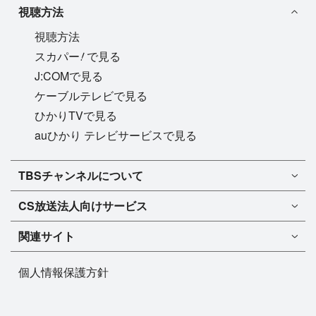
視聴方法
視聴方法
!
スカパー
で見る
J:COMで見る
ケーブルテレビで見る
ひかりTVで見る
auひかり テレビサービスで見る
TBSチャンネル1
TBSチャンネルについて
TBSチャンネル2
TBSチャンネルについて
CS放送
法人向けサービス
マンスリーガイド［PDF］
FAQ・よくあるご質問
法人向けサービスについて
TBSチャンネル1
ドラマ
関連サイト
インフォメーション
TBSチャンネル2
バラエティ
イチオシ!
TBSテレビ
今月放送
音楽
個人情報保護方針
プレゼント
BS-TBS
来月放送
演劇・舞台
ご意見・リクエスト
TBS NEWS
スポーツ