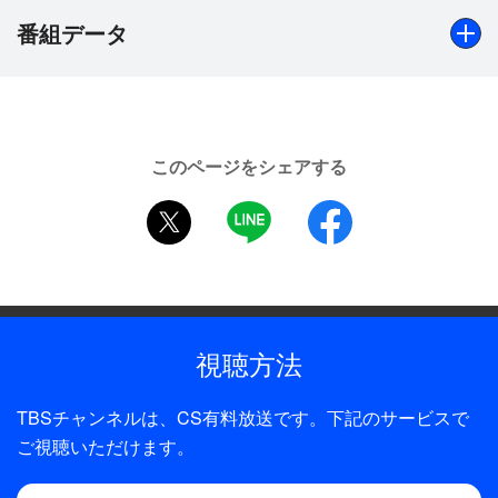
などをご確認下さい。
番組データ
【映画ストーリー】
常に事実だけを追求し、99.9％逆転不可能と言われ
出演
る事件で無罪を勝ち取ってきた深山（松本潤）。所
松本潤、香川照之、杉咲花 ほか
属する斑目法律事務所の刑事事件専門ルームは、新
このページをシェアする
所長となった佐田（香川照之）のもと、新米弁護
制作年
twitter
LINE
facebook
士・穂乃果（杉咲花）も加わり、日々事件に挑み続
2021年
けていた。ある日、彼らのもとに舞い込んできたの
は、15年前に起きた天華村毒物ワイン事件に関する
全話数
依頼。その事件には、謎の弁護士・南雲（西島秀
1話
俊）とその娘エリ（蒔田彩珠）が関わっていた。深
視聴方法
山たちは、村で出会った青年・守（道枝駿佑）の協
力も得ながら、15年前の事件を徹底的に調べること
TBSチャンネルは、CS有料放送です。下記のサービスで
に。やがてある可能性に行き当たり、奇跡の大逆転
ご視聴いただけます。
かと思われたが、それは巧妙に仕掛けられた罠だっ
た…。事実だけを追求してきたはずの深山が、まさ