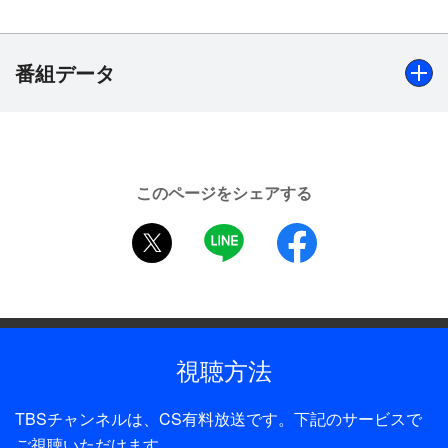
妻帯者の子供を妊娠してしまった人気作家・柳美里
（江角マキコ）。出産するべきか悩む美里は、以前
所属していた劇団“東京キッドブラザース”の主宰
番組データ
者・東由多加（豊川悦司）を訪ねた。東はかつては
美里の恋人であり、作家としての才能を引き出して
くれた恩人でもあり、今でも特別な存在だ。だが再
出演
会も束の間、美里はそのとき東が末期癌に冒されて
江角マキコ、豊川悦司、筧利夫、麻生久美子、寺脇康文、
いることを知った。そんな東は、自らの病気と闘い
このページをシェアする
平田満、根岸季衣、江守徹、岸谷五朗、斉藤由貴、樹木希
ながら共に子育てすることを美里に約束する。
twitter
LINE
facebook
林 ほか
制作年
2002年
全話数
視聴方法
1話
TBSチャンネルは、CS有料放送です。下記のサービスで
制作
ご視聴いただけます。