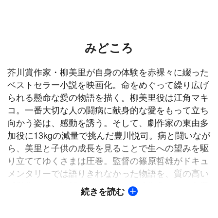
みどころ
芥川賞作家・柳美里が自身の体験を赤裸々に綴った
ベストセラー小説を映画化。命をめぐって繰り広げ
られる懸命な愛の物語を描く。柳美里役は江角マキ
コ。一番大切な人の闘病に献身的な愛をもって立ち
向かう姿は、感動を誘う。そして、劇作家の東由多
加役に13kgの減量で挑んだ豊川悦司。病と闘いなが
ら、美里と子供の成長を見ることで生への望みを駆
り立ててゆくさまは圧巻。監督の篠原哲雄がドキュ
メンタリーでは語りきれなかった物語を、質の高い
感動作として細部までこまやかに映像化した。主題
続きを読む
歌は安室奈美恵の「Wishing On The Same Star」。
【ストーリー】