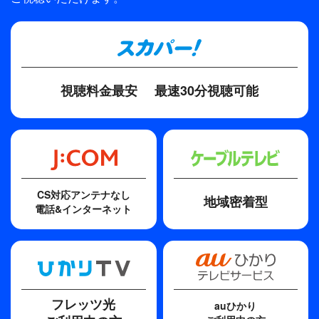
映画「命」製作委員会
ディレクター・監督
篠原哲雄
原作
視聴料金最安
最速30分視聴可能
柳美里
脚本
大森寿美男
歌手
CS対応アンテナなし
地域密着型
安室奈美恵
電話&インターネット
フレッツ光
auひかり