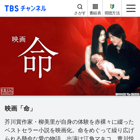
TBS チャンネル
me
さがす
番組表
視聴方法
映画「命」
芥川賞作家・柳美里が自身の体験を赤裸々に綴った
ベストセラー小説を映画化。命をめぐって繰り広げ
られる懸命な愛の物語。出演は江角マキコ、豊川悦