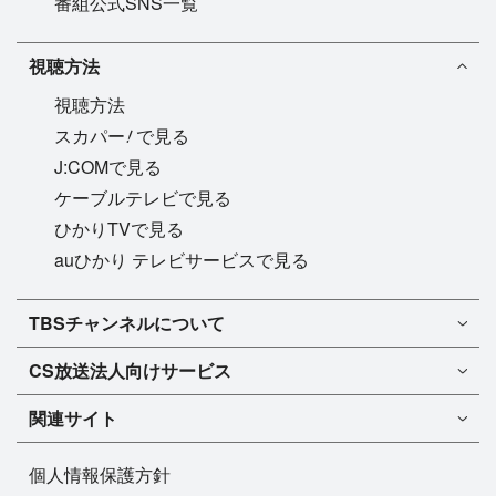
番組公式SNS一覧
視聴方法
視聴方法
!
スカパー
で見る
J:COMで見る
ケーブルテレビで見る
ひかりTVで見る
auひかり テレビサービスで見る
TBSチャンネル1
TBSチャンネルについて
TBSチャンネル2
TBSチャンネルについて
CS放送
法人向けサービス
マンスリーガイド［PDF］
FAQ・よくあるご質問
法人向けサービスについて
TBSチャンネル1
ドラマ
関連サイト
インフォメーション
TBSチャンネル2
バラエティ
イチオシ!
TBSテレビ
今月放送
音楽
個人情報保護方針
プレゼント
BS-TBS