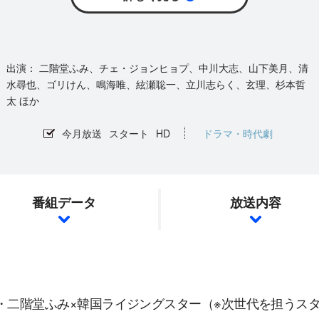
二階堂ふみ、チェ・ジョンヒョプ、中川大志、山下美月、清
水尋也、ゴリけん、鳴海唯、絃瀬聡一、立川志らく、玄理、杉本哲
太 ほか
今月放送
スタート
HD
ドラマ・時代劇
番組データ
放送内容
・二階堂ふみ×韓国ライジングスター（※次世代を担うス