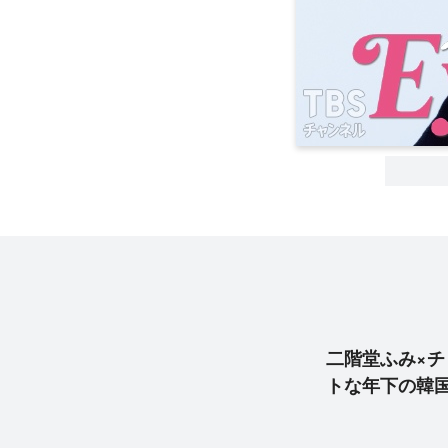
二階堂ふみ×
トな年下の韓