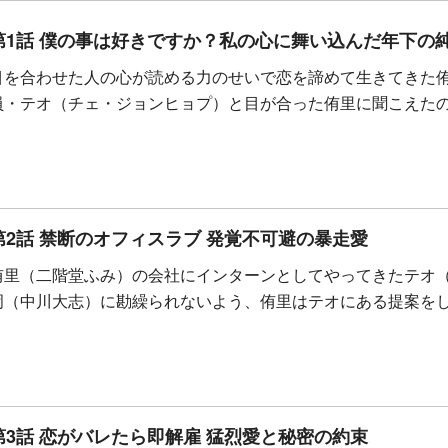
第1話 僕の事は好きですか？私の心に舞い込んだ年下の
目を合わせた人の心が読める力のせいで恋を諦めて生きてきた
員・テオ（チェ・ジョンヒョプ）と目が合った侑里に聞こえた
第2話 禁断のオフィスラブ 発覚不可避の暴走愛
侑里（二階堂ふみ）の会社にインターンとしてやってきたテオ
岡（中川大志）に勘繰られないよう、侑里はテオにある提案を
第3話 恋がバレたら即解雇 猛烈愛と秘密の約束