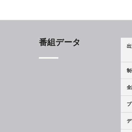
番組データ
出
制
全
プ
デ