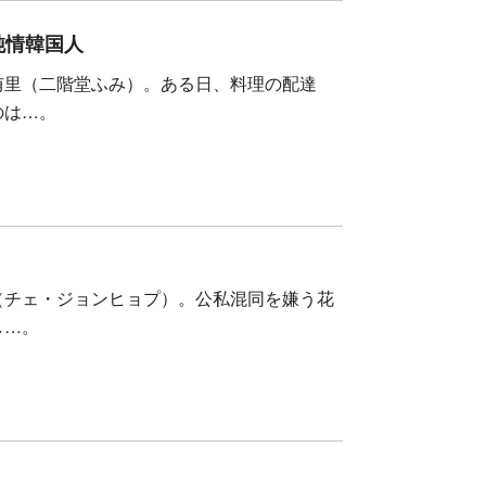
純情韓国人
侑里（二階堂ふみ）。ある日、料理の配達
のは…。
（チェ・ジョンヒョプ）。公私混同を嫌う花
し…。