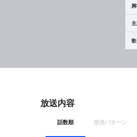
脚
主
歌
放送内容
話数順
放送パターン