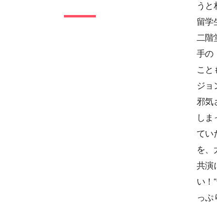
うと
留学
二階
手の
こと
ジョ
邪気
しま
てい
を、
共演
い！
っぷ