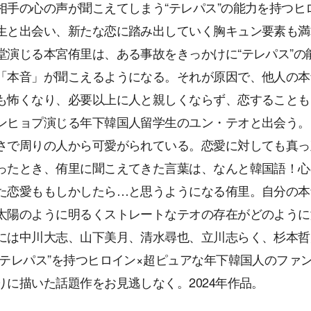
相手の心の声が聞こえてしまう“テレパス”の能力を持つ
生と出会い、新たな恋に踏み出していく胸キュン要素も満
堂演じる本宮侑里は、ある事故をきっかけに“テレパス”
「本音」が聞こえるようになる。それが原因で、他人の本
も怖くなり、必要以上に人と親しくならず、恋することも
ンヒョプ演じる年下韓国人留学生のユン・テオと出会う。
さで周りの人から可愛がられている。恋愛に対しても真っ
ったとき、侑里に聞こえてきた言葉は、なんと韓国語！心
た恋愛ももしかしたら…と思うようになる侑里。自分の本
太陽のように明るくストレートなテオの存在がどのように
には中川大志、山下美月、清水尋也、立川志らく、杉本哲
“テレパス”を持つヒロイン×超ピュアな年下韓国人のファ
りに描いた話題作をお見逃しなく。2024年作品。