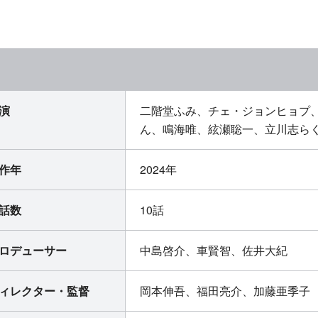
演
二階堂ふみ、チェ・ジョンヒョプ
ん、鳴海唯、絃瀬聡一、立川志らく
作年
2024年
話数
10話
ロデューサー
中島啓介、車賢智、佐井大紀
ィレクター・監督
岡本伸吾、福田亮介、加藤亜季子