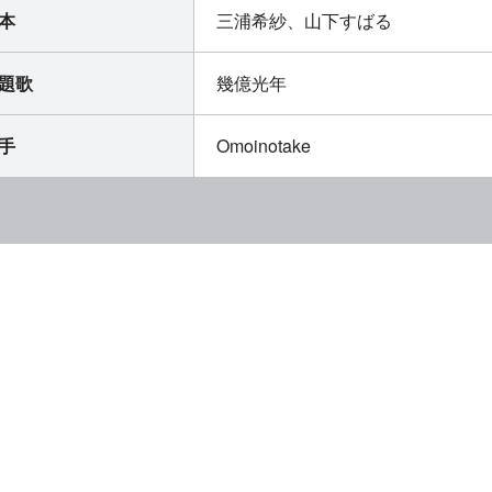
本
三浦希紗、山下すばる
題歌
幾億光年
手
Omoinotake