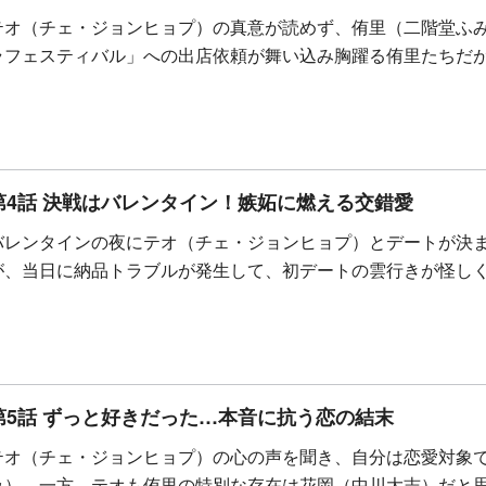
テオ（チェ・ジョンヒョプ）の真意が読めず、侑里（二階堂ふ
ラフェスティバル」への出店依頼が舞い込み胸躍る侑里たちだ
第4話 決戦はバレンタイン！嫉妬に燃える交錯愛
バレンタインの夜にテオ（チェ・ジョンヒョプ）とデートが決
が、当日に納品トラブルが発生して、初デートの雲行きが怪し
第5話 ずっと好きだった…本音に抗う恋の結末
テオ（チェ・ジョンヒョプ）の心の声を聞き、自分は恋愛対象
み）。一方、テオも侑里の特別な存在は花岡（中川大志）だと