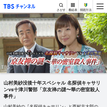
TBS チャンネル
me
さがす
番組表
視聴方法
山村美紗没後十年スペシャル 名探偵キャサリ
ンvs十津川警部「京友禅の謎〜華の密室殺人
事件」
山村美紗の『名探偵キャサリン』と西村京太郎の