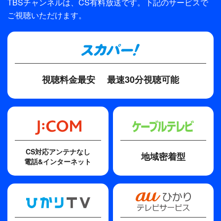
TBSチャンネルは、CS有料放送です。下記のサービスで
ることを聞かされる。万葉の死に何か関わっている
テレパック／TBS
ご視聴いただけます。
のではと勝手に弓子の行方を捜し始めた倫子は、交
プロデューサー
友のある警視庁の十津川警部（渡瀬恒彦）に街中で
森下和清、山後勝英
遭遇する。倫子が差し出した弓子の写真を見て愕然
となる十津川。何故なら弓子は十津川が以前付き合
ディレクター・監督
っていた女性で、十津川は倫子に会う前、偶然弓子
村田忍
視聴料金最安
最速30分視聴可能
と25年ぶりの再会をしたばかりだったのだ…。
原作
山村美紗
脚本
倉沢奈都子
CS対応アンテナなし
地域密着型
電話&インターネット
その他
※西岡徳馬の「徳」は正式には、「心」の上に「一」が入
ります。システムの都合上「徳」となっております。