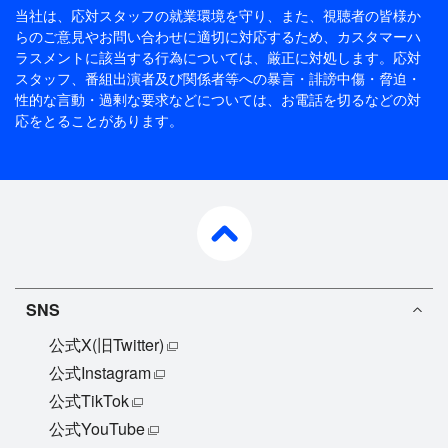
当社は、応対スタッフの就業環境を守り、また、視聴者の皆様か
らのご意見やお問い合わせに適切に対応するため、
カスタマーハ
ラスメントに該当する行為については、厳正に対処します。応対
スタッフ、番組出演者及び関係者等への暴言・誹謗中傷・脅迫・
性的な言動・過剰な要求などについては、お電話を切るなどの対
応をとることがあります。
pagetop
SNS
公式X(旧Twitter)
公式Instagram
公式TikTok
公式YouTube