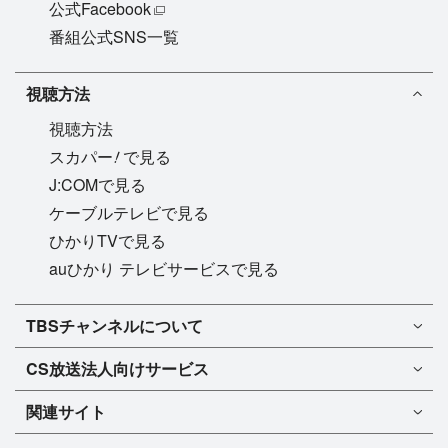
公式Facebook
番組公式SNS一覧
視聴方法
視聴方法
!
スカパー
で見る
J:COMで見る
ケーブルテレビで見る
ひかりTVで見る
auひかり テレビサービスで見る
TBSチャンネル1
TBSチャンネルについて
TBSチャンネル2
TBSチャンネルについて
CS放送
法人向けサービス
マンスリーガイド［PDF］
FAQ・よくあるご質問
法人向けサービスについて
TBSチャンネル1
ドラマ
関連サイト
インフォメーション
TBSチャンネル2
バラエティ
イチオシ!
TBSテレビ