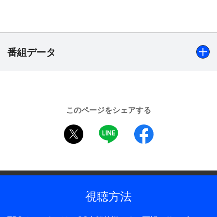
キャサリンこと希麻倫子（かたせ梨乃）は京都を舞
台に活躍するスチールカメラマン。ある日、倫子は
知り合いの京友禅絵師・浅川百葉（河野由佳）に招
かれ、彼女の父親で京友禅絵師として有名だった浅
番組データ
川万葉（長門勇）の追悼展示会にアシスタントの四
郎（丸山隆平）とともに出掛ける。万葉は三ヶ月前
に亡くなっていたが、それは自宅の一室で遺書も残
出演
さない形での自殺だった。展示会を訪れた倫子と四
かたせ梨乃、渡瀬恒彦、河野由佳、丸山隆平、仁科亜季
郎は、早速、万葉の作品を観覧する。そんな中、展
このページをシェアする
子、長門勇、西岡徳馬 ほか
示されていた万葉の最期の作品の模様から「殺され
twitter
LINE
facebook
る」という文字が発見された。万葉の死がただの自
制作年
殺ではないと感じた倫子は馴染みの狩矢警部（西岡
2006年
徳馬）にそのことを告げるが、狩矢は相手にしよう
としない。どうしても納得出来ない倫子だったが、
全話数
狩矢から万葉が自殺のひと月前、最期の外出となっ
1話
視聴方法
た時に女性と会っていたことと、その女性が追悼展
制作
示会で倫子が見かけた稲本弓子（仁科亜季子）であ