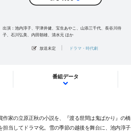
池内淳子、宇津井健、宝生あやこ、山添三千代、長谷川待
子、石川弘美、内田朝雄、清水元 ほか
放送未定
ドラマ・時代劇
番組データ
賞作家の立原正秋の小説を、『渡る世間は鬼ばかり』の橋
を担当してドラマ化。雪の季節の越後を舞台に、池内淳子