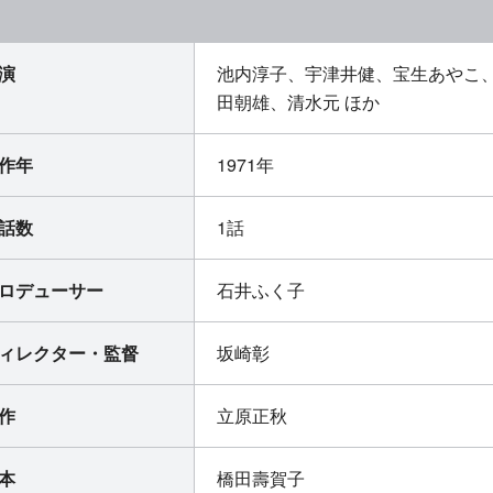
演
池内淳子、宇津井健、宝生あやこ
田朝雄、清水元 ほか
作年
1971年
話数
1話
ロデューサー
石井ふく子
ィレクター・監督
坂崎彰
作
立原正秋
本
橋田壽賀子