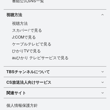
番組公式SNS一覧
視聴方法
視聴方法
!
スカパー
で見る
J:COMで見る
ケーブルテレビで見る
ひかりTVで見る
auひかり テレビサービスで見る
TBSチャンネル1
TBSチャンネルについて
TBSチャンネル2
TBSチャンネルについて
CS放送
法人向けサービス
マンスリーガイド［PDF］
FAQ・よくあるご質問
法人向けサービスについて
TBSチャンネル1
ドラマ
関連サイト
インフォメーション
TBSチャンネル2
バラエティ
イチオシ!
TBSテレビ
今月放送
音楽
個人情報保護方針
プレゼント
BS-TBS