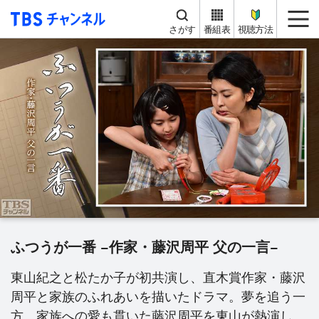
TBS チャンネル
me
さがす
番組表
視聴方法
ふつうが一番 −作家・藤沢周平 父の一言−
東山紀之と松たか子が初共演し、直木賞作家・藤沢
周平と家族のふれあいを描いたドラマ。夢を追う一
方、家族への愛も貫いた藤沢周平を東山が熱演し