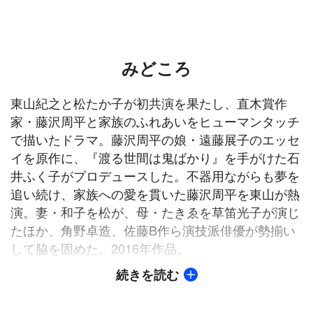
みどころ
東山紀之と松たか子が初共演を果たし、直木賞作
家・藤沢周平と家族のふれあいをヒューマンタッチ
で描いたドラマ。藤沢周平の娘・遠藤展子のエッセ
イを原作に、『渡る世間は鬼ばかり』を手がけた石
井ふく子がプロデュースした。不器用ながらも夢を
追い続け、家族への愛を貫いた藤沢周平を東山が熱
演。妻・和子を松が、母・たきゑを草笛光子が演じ
たほか、角野卓造、佐藤B作ら演技派俳優が勢揃い
して脇を固めた。2016年作品。
続きを読む
【ストーリー】
昭和38年頃。直木賞作家の藤沢周平（東山紀之）