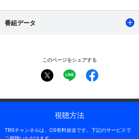
は、まだこの頃は小菅留治の本名で「加工食品新
聞」の記者をしていた。1人娘の展子（熊坂澪）が
産まれて8カ月後、妻に先立たれてしまった留治
番組データ
は、病気がちな母・たきゑ（草笛光子）を郷里の山
形から呼び寄せて3人暮らしを始める。留治は安月
給で生活こそ貧しかったが、家族との時間だけは最
出演
優先に考えていた。そんなある日、幼稚園に通う展
東山紀之、松たか子、角野卓造、佐藤B作、前田吟、篠田
子（稲垣未泉）がふさぎこんでいた。留治が心配し
このページをシェアする
三郎、熊谷真実、草笛光子 ほか
て尋ねると、手さげ袋をお母さんに作ってもらえと
twitter
LINE
facebook
先生から言われたという。展子がさびしい思いをし
制作年
ないよう、ボロの背広をつぎはぎし、留治は夜なべ
2016年
して手さげ袋を作った。その後、留治はかねてから
付き合いのあった高澤和子（松たか子）との再婚を
全話数
決意する。
1話
視聴方法
制作
TBSチャンネルは、CS有料放送です。下記のサービスで
TBS
ご視聴いただけます。