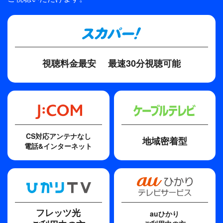
プロデューサー
石井ふく子
ディレクター・監督
清弘誠
視聴料金最安
最速30分視聴可能
原作
遠藤展子
脚本
黒土三男
CS対応アンテナなし
地域密着型
電話&インターネット
フレッツ光
auひかり