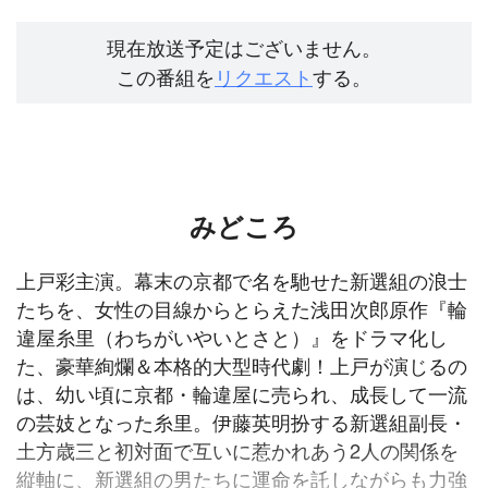
現在放送予定はございません。
この番組を
リクエスト
する。
みどころ
上戸彩主演。幕末の京都で名を馳せた新選組の浪士
たちを、女性の目線からとらえた浅田次郎原作『輪
違屋糸里（わちがいやいとさと）』をドラマ化し
た、豪華絢爛＆本格的大型時代劇！上戸が演じるの
は、幼い頃に京都・輪違屋に売られ、成長して一流
の芸妓となった糸里。伊藤英明扮する新選組副長・
土方歳三と初対面で互いに惹かれあう2人の関係を
縦軸に、新選組の男たちに運命を託しながらも力強