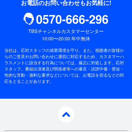
お電話のお問い合わせもお気軽に!
0570-666-296
TBSチャンネルカスタマーセンター
10:00〜20:00 年中無休
当社は、応対スタッフの就業環境を守り、また、視聴者の皆様か
らのご意見やお問い合わせに適切に対応するため、
カスタマーハ
ラスメントに該当する行為については、厳正に対処します。応対
スタッフ、番組出演者及び関係者等への暴言・誹謗中傷・脅迫・
性的な言動・過剰な要求などについては、お電話を切るなどの対
応をとることがあります。
pagetop