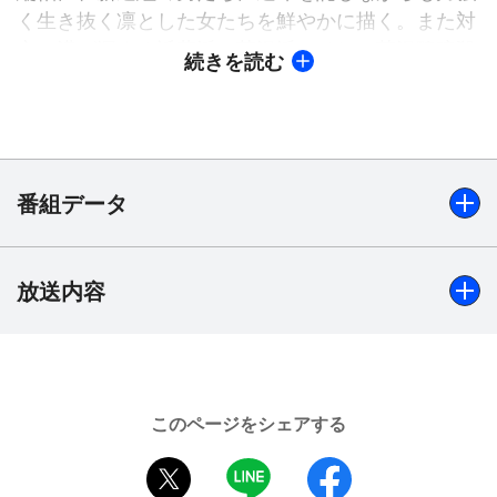
く生き抜く凛とした女たちを鮮やかに描く。また対
立の溝が深まる近藤派と芹沢派、そして芹沢鴨暗殺
続きを読む
事件にいたるまでの時代のうねりや浪士たちの心理
を独自の推理でとらえた新説新選組物語としても楽
しめる一級の作品。
「本格的時代劇は初めて」という上戸は、30キロも
ある太夫の衣裳・かつらを着けながらも、優雅な京
番組データ
ことばで芯のある女を静かに熱く演じた。共演は、
中嶋朋子、小田茜、山本太郎、池上季実子、浅田美
代子、温水洋一、笹野高史、丸山隆平、古手川祐
放送内容
出演
子、的場浩司、中村獅童ほか。2007年作品。
上戸彩、中嶋朋子、小田茜、山本太郎、温水洋一、山田純
大、丸山隆平、太川陽介、青山良彦、小宮健吾、鶴田忍、
池上季実子、青木伸輔、山口馬木也、伊崎充則、吉見一
豊、関戸将志、菊池健一郎、笠井秀晃、早瀬久美、掛田
このページをシェアする
誠、浅田美代子、古手川祐子、西原亜希、笹野高史、花柳
twitter
LINE
facebook
錦之輔、金田明夫、的場浩司、中村獅童、伊藤英明 ほか