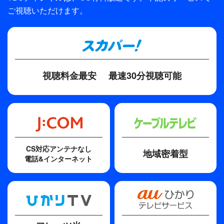
ご視聴いただけます。
石丸彰彦
ディレクター・監督
平川雄一朗、山室大輔、中前勇児
原作
視聴料金最安
最速30分視聴可能
重松清「とんび」（角川文庫）
脚本
森下佳子
主題歌
CS対応アンテナなし
地域密着型
誕生日には真白な百合を
電話&インターネット
歌手
福山雅治