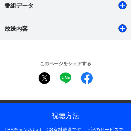
番組データ
放送内容
出演
内野聖陽、佐藤健、吹石一恵、加藤貴子、高橋和也、音尾
琢真、常盤貴子、野村宏伸、ベンガル、麻生祐未、柄本明
ほか
このページをシェアする
制作年
2013年
twitter
LINE
facebook
全話数
10話
制作
視聴方法
TBS
プロデューサー
TBSチャンネルは、CS有料放送です。下記のサービスで