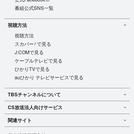
番組公式SNS一覧
視聴方法
視聴方法
!
スカパー
で見る
J:COMで見る
ケーブルテレビで見る
ひかりTVで見る
auひかり テレビサービスで見る
TBSチャンネル1
TBSチャンネルについて
TBSチャンネル2
TBSチャンネルについて
CS放送
法人向けサービス
マンスリーガイド［PDF］
FAQ・よくあるご質問
法人向けサービスについて
TBSチャンネル1
ドラマ
関連サイト
インフォメーション
TBSチャンネル2
バラエティ
イチオシ!
TBSテレビ