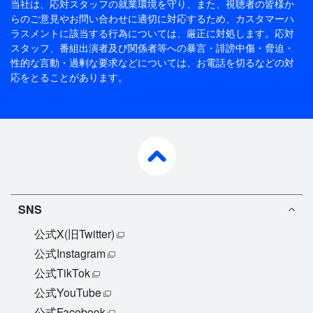
当社は、応対スタッフの就業環境を守り、また、視聴者の皆様か
らのご意見やお問い合わせに適切に対応するため、
カスタマーハ
ラスメントに該当する行為については、厳正に対処します。応対
スタッフ、番組出演者及び関係者等への暴言・誹謗中傷・脅迫・
性的な言動・過剰な要求などについては、お電話を切るなどの対
応をとることがあります。
pagetop
SNS
公式X(旧Twitter)
公式Instagram
公式TikTok
公式YouTube
公式Facebook