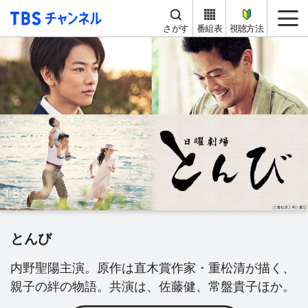
TBS チャンネル
me
さがす
番組表
視聴方法
とんび
内野聖陽主演。原作は直木賞作家・重松清が描く、
親子の絆の物語。共演は、佐藤健、常盤貴子ほか。