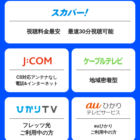
飯島敏宏
ディレクター・監督
鈴木利正、井下靖央、山田高道
視聴料金最安
最速30分視聴可能
原作
木下惠介（企画）
脚本
倉本聰
CS対応アンテナなし
地域密着型
電話&インターネット
主題歌
氷の華
フレッツ光
auひかり
ご利用中の方
ご利用中の方