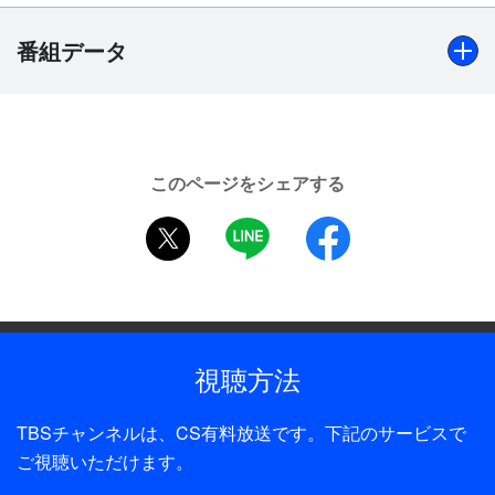
番組データ
出演
あおい輝彦、芦田伸介、大谷直子、勝呂誉、市原悦子、中
このページをシェアする
山麻理、田村奈巳、立花直樹 ほか
twitter
LINE
facebook
制作年
1971年
全話数
15話
視聴方法
制作
TBSチャンネルは、CS有料放送です。下記のサービスで
木下恵介プロ／TBS
ご視聴いただけます。
プロデューサー