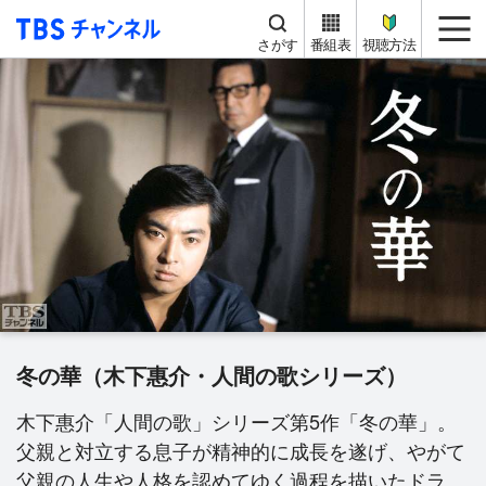
TBS チャンネル
me
さがす
番組表
視聴方法
冬の華（木下惠介・人間の歌シリーズ）
木下惠介「人間の歌」シリーズ第5作「冬の華」。
父親と対立する息子が精神的に成長を遂げ、やがて
父親の人生や人格を認めてゆく過程を描いたドラ