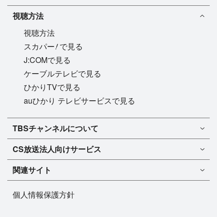
視聴方法
視聴方法
!
スカパー
で見る
J:COMで見る
ケーブルテレビで見る
ひかりTVで見る
auひかり テレビサービスで見る
TBSチャンネル1
TBSチャンネルについて
TBSチャンネル2
TBSチャンネルについて
CS放送
法人向けサービス
マンスリーガイド［PDF］
FAQ・よくあるご質問
法人向けサービスについて
TBSチャンネル1
ドラマ
関連サイト
インフォメーション
TBSチャンネル2
バラエティ
イチオシ!
TBSテレビ
今月放送
音楽
個人情報保護方針
プレゼント
BS-TBS
来月放送
演劇・舞台
ご意見・リクエスト
TBS NEWS