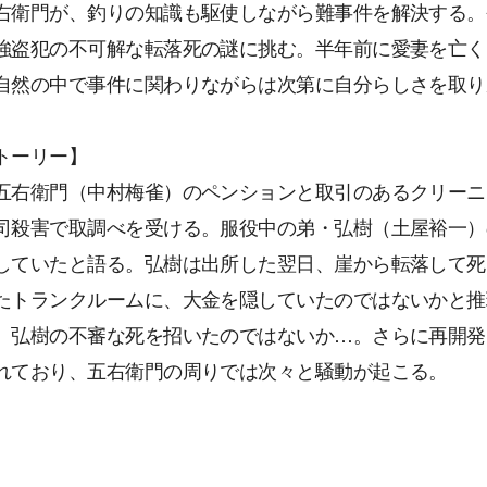
右衛門が、釣りの知識も駆使しながら難事件を解決する。
強盗犯の不可解な転落死の謎に挑む。半年前に愛妻を亡く
自然の中で事件に関わりながらは次第に自分らしさを取り
トーリー】
五右衛門（中村梅雀）のペンションと取引のあるクリーニ
司殺害で取調べを受ける。服役中の弟・弘樹（土屋裕一）
していたと語る。弘樹は出所した翌日、崖から転落して死
たトランクルームに、大金を隠していたのではないかと推
、弘樹の不審な死を招いたのではないか…。さらに再開発
れており、五右衛門の周りでは次々と騒動が起こる。