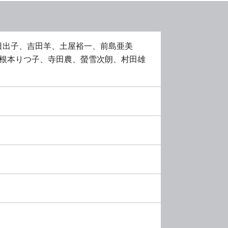
日出子、吉田羊、土屋裕一、前島亜美
信、根本りつ子、寺田農、螢雪次朗、村田雄