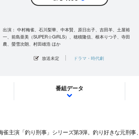
中村梅雀、石川梨華、中本賢、原日出子、吉田羊、土屋裕
一、前島亜美（SUPER☆GiRLS）、穂積隆信、根本りつ子、寺田
農、螢雪次朗、村田雄浩 ほか
放送未定
ドラマ・時代劇
番組データ
梅雀主演「釣り刑事」シリーズ第3弾。釣り好きな元刑事