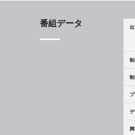
番組データ
出
制
制
プ
デ
脚