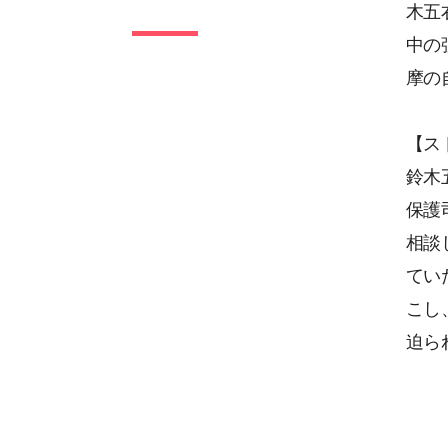
木五
中の
摩の
【ス
鈴木
保護
相談
てい
こし
迫ら