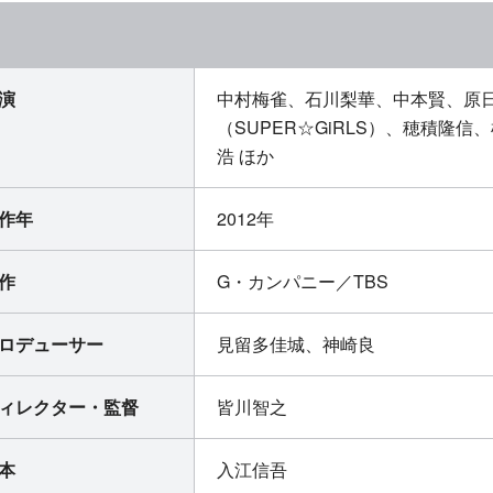
演
中村梅雀、石川梨華、中本賢、原
（SUPER☆GiRLS）、穂積隆
浩 ほか
作年
2012年
作
G・カンパニー／TBS
ロデューサー
見留多佳城、神崎良
ィレクター・監督
皆川智之
本
入江信吾