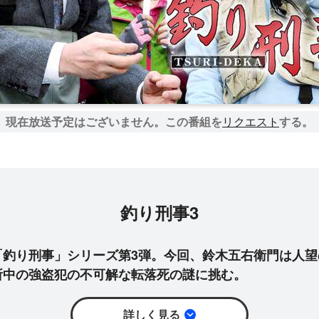
現在放送予定はございません。
この番組を
リクエスト
する。
釣り刑事3
「釣り刑事」シリーズ第3弾。今回、鈴木五右衛門は人望
所中の強盗犯の不可解な転落死の謎に挑む。
詳しく見る