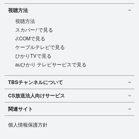
視聴方法
視聴方法
!
スカパー
で見る
J:COMで見る
ケーブルテレビで見る
ひかりTVで見る
auひかり テレビサービスで見る
TBSチャンネル1
TBSチャンネルについて
TBSチャンネル2
TBSチャンネルについて
CS放送
法人向けサービス
マンスリーガイド［PDF］
FAQ・よくあるご質問
法人向けサービスについて
TBSチャンネル1
ドラマ
関連サイト
インフォメーション
TBSチャンネル2
バラエティ
イチオシ!
TBSテレビ
今月放送
音楽
個人情報保護方針
プレゼント
BS-TBS
来月放送
演劇・舞台
ご意見・リクエスト
TBS NEWS