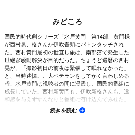
みどころ
国民的時代劇シリーズ「水戸黄門」第14部。黄門様
が西村晃、格さんが伊吹吾朗にバトンタッチされ
た。西村黄門最初の世直し旅は、南部藩で発生した
世継ぎ騒動解決が目的だった。ちょうど還暦の西村
晃が、「撮影初日の前夜は緊張して眠れなかった」
と、当時述懐。、大ベテランをしてかく言わしめる
程、水戸黄門は視聴者の間に浸透し、国民的番組に
成長していた。西村新黄門も、伊吹新格さんも、違
和感を与えずすんなりと番組に溶け込んでみせた。
【ストーリー】
続きを読む
世直し旅を終え、水戸・西山荘で晴耕雨読の生活に
戻った水戸光圀（西村晃）。その頃、南部藩では藩
主が病に倒れ、跡目を巡って藩を二分するお家騒動