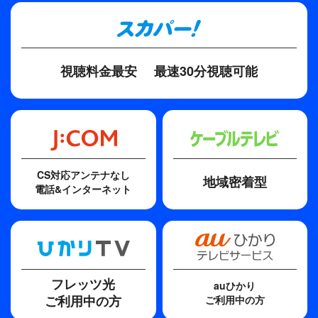
プロデューサー
西村俊一、逸見稔
ディレクター・監督
視聴料金最安
最速30分視聴可能
山内鉄也、荒井岱志、居川靖彦、倉田準二
原作
（原案）葉村彰子
脚本
CS対応アンテナなし
地域密着型
葉村彰子、櫻井康裕、大西信行 ほか
電話&インターネット
主題歌
あゝ人生に涙あり
歌手
フレッツ光
auひかり
里見浩太朗、伊吹吾朗
ご利用中の方
ご利用中の方