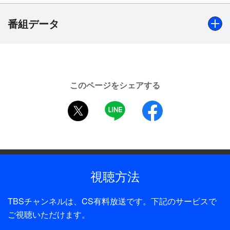
が勃発した。藩主の血をひく兄弟をそれぞれ後継者
として担ぎ出し、一方は、能役者上がりの奸臣が老
番組データ
中・柳沢吉保と手を結んで、藩の実権を狙っている
ようだ。相反する一派の刺客から難を逃れた江戸家
老の娘・由紀（片山由香）から事情を聞いた光圀
出演
は、事態の収拾を図るため、風雲急を告げる盛岡へ
西村晃、里見浩太朗、伊吹吾朗、高橋元太郎、中谷一郎、
旅立つことに…。
このページをシェアする
山口いづみ、片山由香、各回豪華ゲスト ほか【ナレータ
twitter
LINE
facebook
ー】芥川隆行
制作年
1983年
全話数
視聴方法
37話
TBSチャンネルは、CS有料放送です。下記のサービスで
制作
ご視聴いただけます。
C．A．L