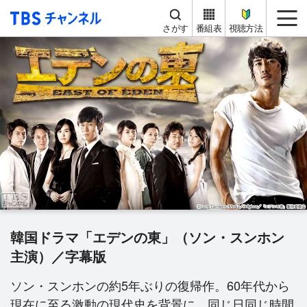
TBS チャンネル
me
さがす
番組表
視聴方法
韓国ドラマ「エデンの東」（ソン・スンホン
主演）／字幕版
ソン・スンホンの約5年ぶりの復帰作。60年代から
現在に至る激動の現代史を背景に、同じ日同じ時間