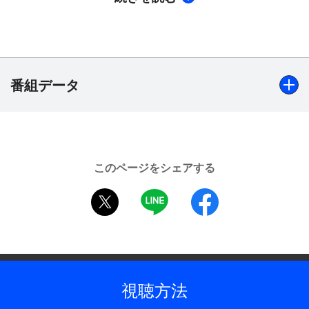
る。総制作費250億ウォン（約25億円※1）、そして
豪華キャスティングで、その話題性と完成度の高さ
から最高視聴率32．3％（※2）を記録した韓国ドラ
マ。ぜひご覧ください！
※ 1 韓国にて制作発表された2008年8月時点の為替
番組データ
レートによる／※ 2 2009年1月17日現在、TNSメデ
ィアコリア調べ
【ストーリー】
出演
愛すべきか、憎むべきか、許すべきか…
ソン・スンホン、ヨン・ジョンフン、イ・ダヘ、ハン・ジ
1960年代から現在に至る激動の現代史を背景に、運
このページをシェアする
ヘ、パク・ヘジン、イ・ヨニ、ユ・ドングン、イ・ミス
命に翻弄される彼らの愛と野望、復讐、和解、悲恋
twitter
LINE
facebook
ク、チョ・ミンギ ほか
を壮大なるスケールで描く「エデンの東」。1960年
代から現在に至る激動の現代史を背景に、男たちの
制作年
すれ違う運命と愛、そして復讐の物語。
2008年
貧しい鉱夫の息子、イ・ドンチョル（ソン・スンホ
ン）とイ・ドンウク（ヨン・ジョンフン）は、幼少
全話数
視聴方法
時代に石炭鉱業所所長シン・テファン（チョ・ミン
56話