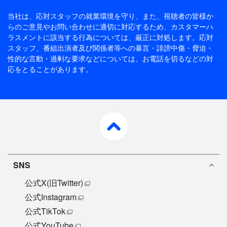
当社は、応対スタッフの就業環境を守り、また、視聴者の皆様か
らのご意見やお問い合わせに適切に対応するため、
カスタマーハ
ラスメントに該当する行為については、厳正に対処します。応対
スタッフ、番組出演者及び関係者等への暴言・誹謗中傷・脅迫・
性的な言動・過剰な要求などについては、お電話を切るなどの対
応をとることがあります。
pagetop
SNS
公式X(旧Twitter)
公式Instagram
公式TikTok
公式YouTube