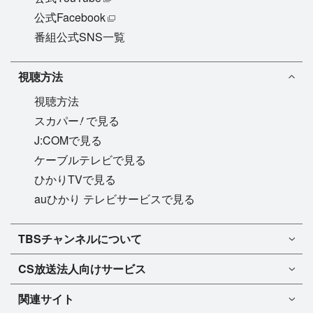
公式Facebook
番組公式SNS一覧
視聴方法
視聴方法
!
スカパー
で見る
J:COMで見る
ケーブルテレビで見る
ひかりTVで見る
auひかり テレビサービスで見る
TBSチャンネル1
TBSチャンネルについて
TBSチャンネル2
TBSチャンネルについて
CS放送
法人向けサービス
マンスリーガイド［PDF］
FAQ・よくあるご質問
法人向けサービスについて
TBSチャンネル1
ドラマ
関連サイト
インフォメーション
TBSチャンネル2
バラエティ