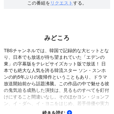
この番組を
リクエスト
する。
みどころ
TBSチャンネルでは、韓国で記録的な大ヒットとな
り、日本でも放送が待ち望まれていた「エデンの
東」の字幕版をテレビサイズカット版で放送！ 日
本でも絶大な人気を誇る韓流スター ソン・スンホ
ンの約5年ぶりの復帰作ということもあり、ドラマ
放送開始前から話題沸騰。この作品の中で魅せる彼
の鬼気迫る成熟した演技は、見るものすべてを釘付
けにすること間違いなし。そのほかヨン・ジョンフ
ン、イ・ダヘ、イ・ヨニをはじめ、若手俳優や実力
派俳優が、複雑に絡み合う役どころを熱演してい
続きを読む