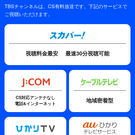
ギ）のせいで死に追いやられた父イ・ギチョル
TBSチャンネルは、CS有料放送です。下記のサービスで
制作
（イ・ジョンウォン）の復讐を誓いながら成長して
ご視聴いただけます。
いく。父を失い、互いに支え合い母親を助けながら
Core Contents Media Jellybox
成長していった兄ドンチョルと弟ドンウク。しかし
ディレクター・監督
ドンチョルはテファンの陰謀により罠にはめられ、
キム・ジンマン、チェ・ビョンギル
愛するドンウクと引き裂かれ少年院に送られること
になる。そして舞台は10年後の80年代へ…。
脚本
視聴料金最安
最速30分視聴可能
ナ・ヨンスク
主題歌
運命に逆らって
歌手
CS対応アンテナなし
地域密着型
sg WANNA BE＋
電話&インターネット