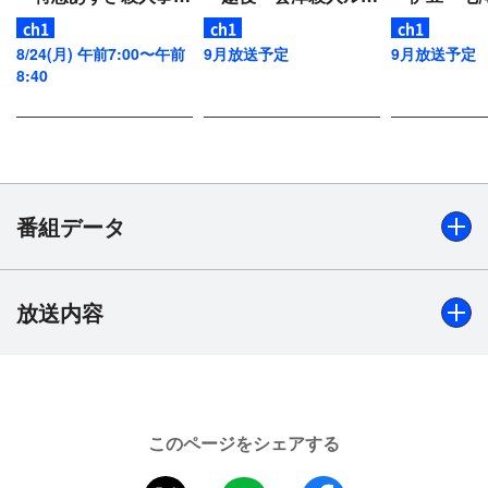
件」
ト」
件」
8/24(月) 午前7:00〜午前
9月放送予定
9月放送予定
8:40
番組データ
放送内容
出演
渡瀬恒彦、有森也実、堤大二郎、喜多嶋舞、大鶴義丹、大
竹一重、松田千晴、中西良太、山村紅葉、小野ヤスシ、白
川和子、伊東四朗 ほか
このページをシェアする
制作年
2002年
twitter
LINE
facebook