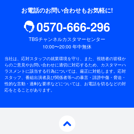
お電話のお問い合わせもお気軽に!
0570-666-296
TBSチャンネルカスタマーセンター
10:00〜20:00 年中無休
当社は、応対スタッフの就業環境を守り、また、視聴者の皆様か
らのご意見やお問い合わせに適切に対応するため、
カスタマーハ
ラスメントに該当する行為については、厳正に対処します。応対
スタッフ、番組出演者及び関係者等への暴言・誹謗中傷・脅迫・
性的な言動・過剰な要求などについては、お電話を切るなどの対
応をとることがあります。
pagetop