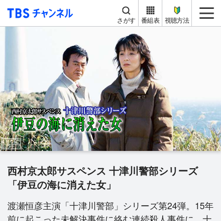
TBS チャンネル
me
さがす
番組表
視聴方法
西村京太郎サスペンス 十津川警部シリーズ
「伊豆の海に消えた女」
渡瀬恒彦主演「十津川警部」シリーズ第24弾。15年
前に起こった未解決事件に絡む連続殺人事件に、十