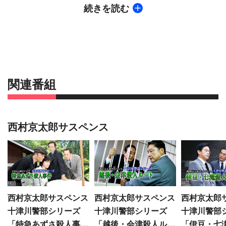
車内で“生田たか子”と名乗る美女（有森也実）と知
続きを読む
り合った。同じ頃、大手パソコンソフトメーカー社
長・高原雅之（須藤正裕）が殺害されたと十津川
（渡瀬恒彦）に一報が入る。高原の派手な女性関係
を洗ううち、事件前日、恋人のひとり・片山みゆき
が高原と口論していたことが判明する。十津川はみ
ゆきの母・照子（白川和子）が闘病生活を送る静
関連番組
岡・下田で、行方不明となったみゆきの捜索を開始
した。ところが石廊崎でみゆきの荷物と、高原殺害
を告白する遺書が発見。みゆきの自殺説が浮上する
西村京太郎サスペンス
一方で、酒井がたか子とみゆきが同一人物だと証言
したことから、十津川はみゆきの偽装自殺と推測す
る。
西村京太郎サスペンス
西村京太郎サスペンス
西村京太郎
十津川警部シリーズ
十津川警部シリーズ
十津川警部
「特急あずさ殺人事
「越後・会津殺人ルー
「伊豆・七