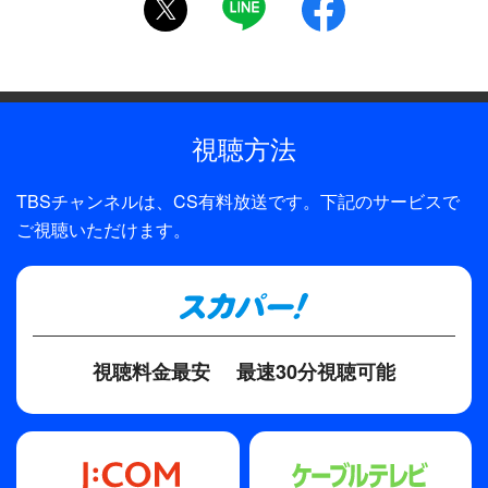
制作
テレパック／TBS
プロデューサー
視聴方法
森下和清、沼田通嗣
ディレクター・監督
TBSチャンネルは、CS有料放送です。下記のサービスで
ご視聴いただけます。
脇田時三
原作
西村京太郎
脚本
視聴料金最安
最速30分視聴可能
佐伯俊道