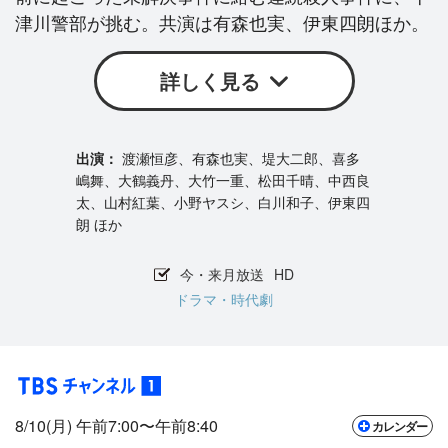
津川警部が挑む。共演は有森也実、伊東四朗ほか。
詳しく見る
渡瀬恒彦、有森也実、堤大二郎、喜多
嶋舞、大鶴義丹、大竹一重、松田千晴、中西良
太、山村紅葉、小野ヤスシ、白川和子、伊東四
朗 ほか
今・来月放送
HD
ドラマ・時代劇
8/10(月) 午前7:00〜午前8:40
カレンダー