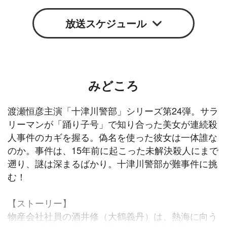
Google
iCal
放送スケジュール
みどころ
渡瀬恒彦主演「十津川警部」シリーズ第24弾。サラ
リーマンが「踊り子号」で知り合った美女が連続殺
人事件のカギを握る。偽名を使った彼女は一体誰な
のか。事件は、15年前に起こった未解決殺人にまで
遡り、謎は深まるばかり。十津川警部が難事件に挑
む！
【ストーリー】
物産会社社員の酒井修（大鶴義丹）は、熱海に向う