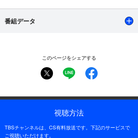
認知症の老女・柴山初枝（淡路恵子）を保護する。
雪が初枝を家に送っていくと、その家は既に人手に
渡ってしまっていた。初枝は莫大な財産を騙し取ら
番組データ
れ、近くの老人ホームに入居していたのだ。そこ
で、雪はかつて万引きで補導したことのある真理子
（遠野凪子）と再会する。
出演
数日後、雪は真理子が初枝の資産を騙し取った投資
木の実ナナ、淡路恵子、遠野凪子、河相我聞、中山忍、か
会社の男・水上（デビット伊東）ともみあっている
このページをシェアする
とうかずこ、あき竹城、ルー大柴、ケーシー高峰、デビッ
現場に遭遇。真理子は、老人ホームの理事長・下田
twitter
LINE
facebook
ト伊東、小須田康人、角野卓造 ほか
（かとうかずこ）が初枝に代わって財産返還の訴訟
を起こしたため、水上から嫌がらせを受けていると
制作年
話す。ところがその直後、水上が刺殺体で見つか
2006年
る。警察は真理子を疑うが、同じ凶器で別の殺人事
件が起きてしまう…。
制作
視聴方法
ユニオン映画／TBS
TBSチャンネルは、CS有料放送です。下記のサービスで
プロデューサー
ご視聴いただけます。