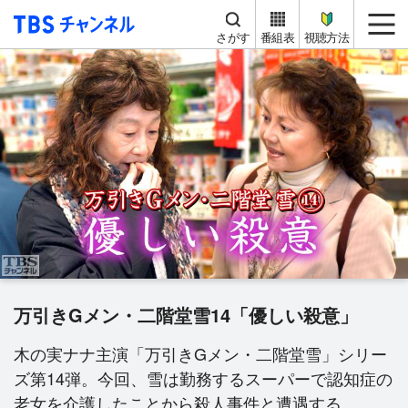
TBS チャンネル
me
さがす
番組表
視聴方法
万引きGメン・二階堂雪14「優しい殺意」
木の実ナナ主演「万引きGメン・二階堂雪」シリー
ズ第14弾。今回、雪は勤務するスーパーで認知症の
老女を介護したことから殺人事件と遭遇する。