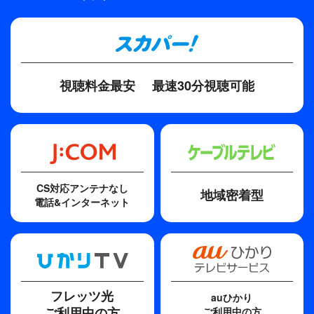
大藤博司
ディレクター・監督
津崎敏喜
脚本
視聴料金最安
最速30分視聴可能
安井国穂
CS対応アンテナなし
地域密着型
電話&インターネット
フレッツ光
auひかり
ご利用中の方
ご利用中の方