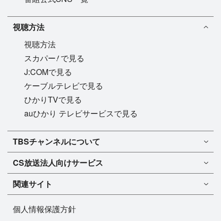
視聴方法
視聴方法
!
スカパー
で見る
J:COMで見る
ケーブルテレビで見る
ひかりTVで見る
auひかり テレビサービスで見る
TBSチャンネル1
TBSチャンネルについて
TBSチャンネル2
TBSチャンネルについて
CS放送
法人向けサービス
マンスリーガイド［PDF］
FAQ・よくあるご質問
法人向けサービスについて
TBSチャンネル1
ドラマ
関連サイト
インフォメーション
TBSチャンネル2
バラエティ
イチオシ!
TBSテレビ
今月放送
音楽
個人情報保護方針
プレゼント
BS-TBS