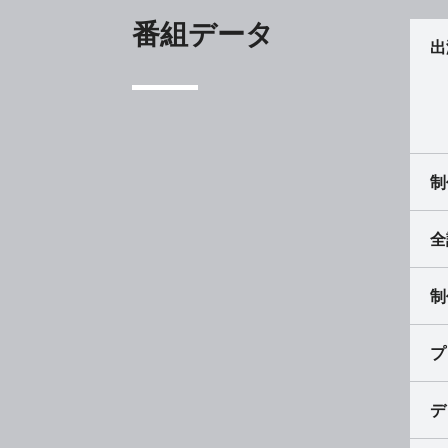
番組データ
出
制
全
制
プ
デ