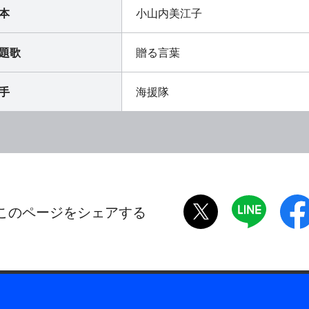
本
小山内美江子
題歌
贈る言葉
手
海援隊
twitter
LINE
このページをシェアする