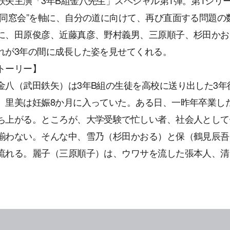
鉄矢主演「3年B組金八先生」スペシャル第1弾。第1シリ
“同窓会”を軸に、自分の道に向けて、再び直面する問題
に、田原俊彦、近藤真彦、野村義男、三原順子、杉田かお
れが3年の間に成長した姿を見せてくれる。
トーリー】
金八（武田鉄矢）は3年B組の生徒を高校に送り出した3
、里美は妊娠8か月に入っていた。ある日、一昨年卒業し
ち上がる。ところが、大学受験で忙しい者、社会人として
揃わない。そんな中、雪乃（杉田かおる）と保（鶴見辰吾
流れる。麗子（三原順子）は、ウワサを流した張本人、清