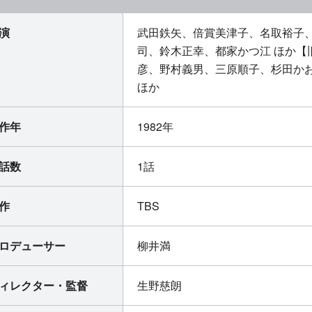
演
武田鉄矢、倍賞美津子、名取裕子
司、鈴木正幸、都家かつ江 ほか【
彦、野村義男、三原順子、杉田か
ほか
作年
1982年
話数
1話
作
TBS
ロデューサー
柳井満
ィレクター・監督
生野慈朗