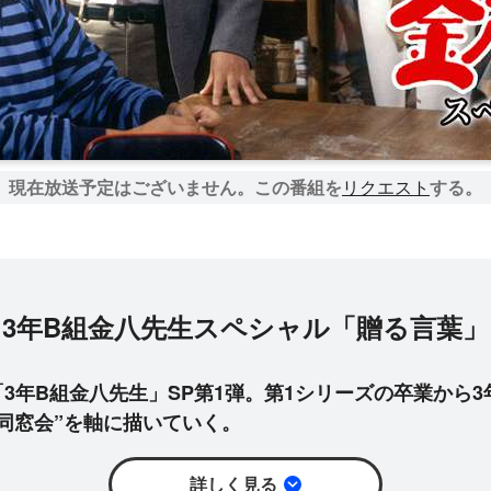
現在放送予定はございません。
この番組を
リクエスト
する。
3年B組金八先生スペシャル「贈る言葉」
3年B組金八先生」SP第1弾。第1シリーズの卒業から3
同窓会”を軸に描いていく。
詳しく見る