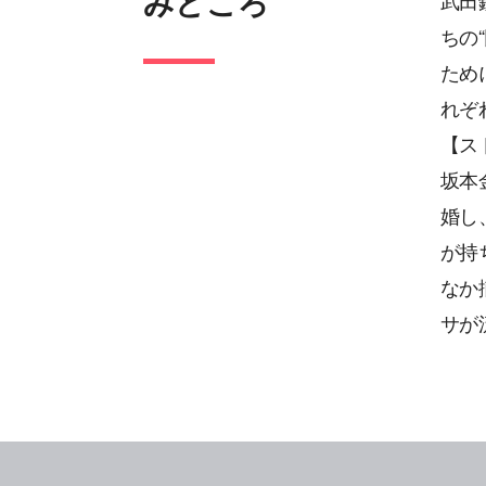
みどころ
武田
ちの
ため
れぞ
【ス
坂本
婚し
が持
なか
サが