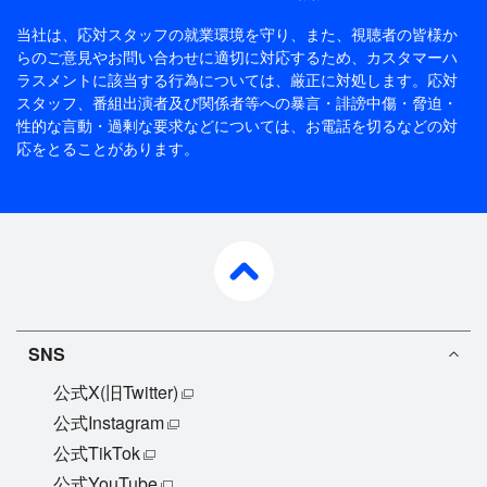
当社は、応対スタッフの就業環境を守り、また、視聴者の皆様か
らのご意見やお問い合わせに適切に対応するため、
カスタマーハ
ラスメントに該当する行為については、厳正に対処します。応対
スタッフ、番組出演者及び関係者等への暴言・誹謗中傷・脅迫・
性的な言動・過剰な要求などについては、お電話を切るなどの対
応をとることがあります。
pagetop
SNS
公式X(旧Twitter)
公式Instagram
公式TikTok
公式YouTube