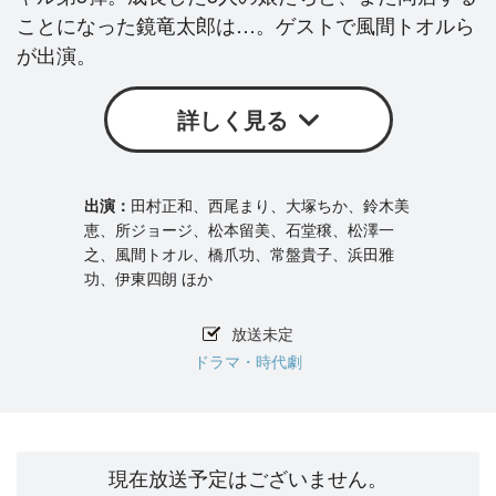
ことになった鏡竜太郎は…。ゲストで風間トオルら
が出演。
詳しく見る
田村正和、西尾まり、大塚ちか、鈴木美
恵、所ジョージ、松本留美、石堂穣、松澤一
之、風間トオル、橋爪功、常盤貴子、浜田雅
功、伊東四朗 ほか
放送未定
ドラマ・時代劇
現在放送予定はございません。