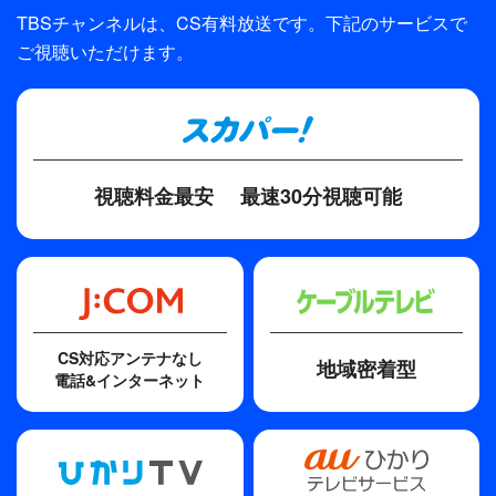
TBSチャンネルは、CS有料放送です。下記のサービスで
制作
ご視聴いただけます。
TBS
プロデューサー
八木康夫、伊藤一尋
ディレクター・監督
視聴料金最安
最速30分視聴可能
吉田秋生
脚本
伴一彦
主題歌
CS対応アンテナなし
地域密着型
Oneway Generation
電話&インターネット
歌手
本田美奈子