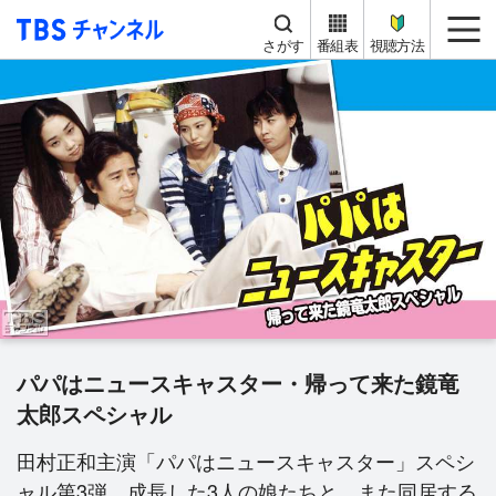
TBS チャンネル
me
さがす
番組表
視聴方法
パパはニュースキャスター・帰って来た鏡竜
太郎スペシャル
田村正和主演「パパはニュースキャスター」スペシ
ャル第3弾。成長した3人の娘たちと、また同居する