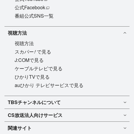
公式Facebook
番組公式SNS一覧
視聴方法
視聴方法
!
スカパー
で見る
J:COMで見る
ケーブルテレビで見る
ひかりTVで見る
auひかり テレビサービスで見る
TBSチャンネル1
TBSチャンネルについて
TBSチャンネル2
TBSチャンネルについて
CS放送
法人向けサービス
マンスリーガイド［PDF］
FAQ・よくあるご質問
法人向けサービスについて
TBSチャンネル1
ドラマ
関連サイト
インフォメーション
TBSチャンネル2
バラエティ