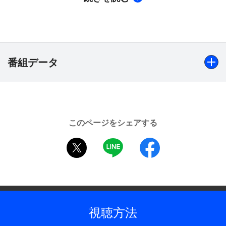
アナに常盤貴子、その恋人に浜田雅功と超豪華キャ
ストで贈る。
【ストーリー】
かつてニュースキャスターとして華々しくTV界を
にぎわせた鏡竜太郎（田村正和）。現在はニューヨ
番組データ
ーク支局勤務となり、美女ばかりをリポートする
悠々自適の日々を送っていた。ある日、東京の報道
局長（伊東四朗）から日本に戻りもう一度ニュース
出演
キャスターを務めてほしいと依頼された。竜太郎は
田村正和、西尾まり、大塚ちか、鈴木美恵、所ジョージ、
東京に戻ったが、今や花形のニュースキャスターは
このページをシェアする
松本留美、石堂穣、松澤一之、風間トオル、橋爪功、常盤
若くてハンサムな草薙吾郎（風間トオル）が務め、
twitter
LINE
facebook
貴子、浜田雅功、伊東四朗 ほか
同期の小暮秀夫（橋爪功）はドラマのヒットメーカ
ーとして君臨していた。その小暮に帰国祝いとして
制作年
連れて行かれたクラブで竜太郎は新米ホステス・か
1994年
えでを口説くが、実は彼女がもう一人の隠し子・大
塚愛（大塚ちか）だとは知るよしもなかった…。
全話数
視聴方法
1話