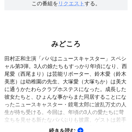
この番組を
リクエスト
する。
みどころ
田村正和主演「パパはニュースキャスター」スペシ
ャル第3弾。3人の娘たちもすっかり年頃になり、西
尾愛（西尾まり）は芸能リポーター、鈴木愛（鈴木
美恵）は幼稚園の先生、大塚愛（大塚ちか）は美大
に通うかたわらクラブホステスになった。成長した
彼女たちと、ひょんな事からまた同居することにな
ったニュースキャスター・鏡竜太郎に波乱万丈の人
生が待ち受ける。今回は、年頃の3人の愛たちに苛
立ちを見せる新たなパパぶりも披露。ゲストは若手
人気キャスターに風間トオル、竜太郎が口説く新米
続きを読む