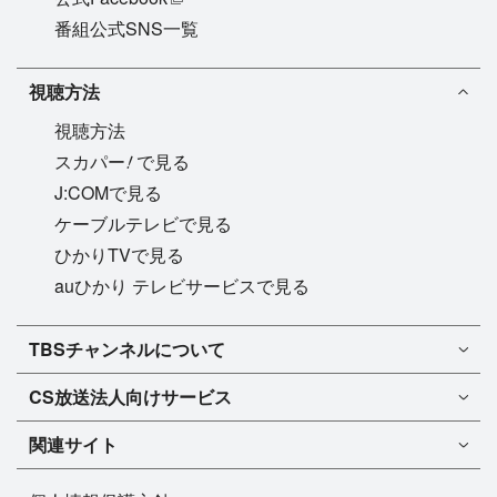
番組公式SNS一覧
視聴方法
視聴方法
!
スカパー
で見る
J:COMで見る
ケーブルテレビで見る
ひかりTVで見る
auひかり テレビサービスで見る
TBSチャンネル1
TBSチャンネルについて
TBSチャンネル2
TBSチャンネルについて
CS放送
法人向けサービス
マンスリーガイド［PDF］
FAQ・よくあるご質問
法人向けサービスについて
TBSチャンネル1
ドラマ
関連サイト
インフォメーション
TBSチャンネル2
バラエティ
イチオシ!
TBSテレビ