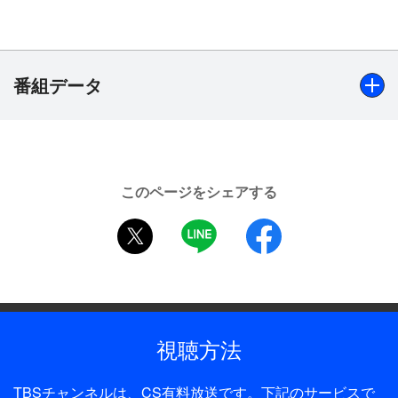
【ストーリー】
人気ニュースキャスターの鏡竜太郎（田村正和）
は、相変わらずうるさい娘3人に付きまとわれて、
恋人のみゆき（浅野温子）とのデートもままならな
番組データ
い毎日を送っていた。ある日突然、一人の女の子が
竜太郎を訪ねてくる。「もしや4人目の愛が！」と
いう3人娘の予想通り、古賀愛（安達美加）が親子
出演
の証拠であるネックレスと手紙を持っていた。とこ
田村正和、浅野温子、西尾麻里、大塚ちか子、鈴木美恵、
ろがその翌日、愛の母親・古賀康子（研ナオコ）も
このページをシェアする
所ジョージ、松本留美、石堂穣、松澤一之、安達美加、研
やって来た。康子は一晩だけという約束で竜太郎の
twitter
LINE
facebook
ナオコ、白川由美 ほか【特別ゲスト】美空ひばり、逸見
マンションに泊まるが、その後もあつかましく竜太
政孝
郎の奥さん気取りで居座り続けるのだった。そんな
鏡家に、またまた女性（白川由美）が現れる！ 中
制作年
年のその女性は竜太郎の母親で、名前は愛だと名乗
1989年
る。
視聴方法
全話数
1話
TBSチャンネルは、CS有料放送です。下記のサービスで