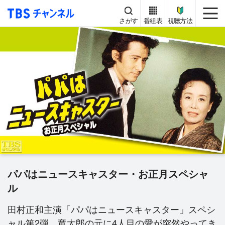
TBS チャンネル
me
さがす
番組表
視聴方法
パパはニュースキャスター・お正月スペシャ
ル
田村正和主演「パパはニュースキャスター」スペシ
ャル第2弾。竜太郎の元に4人目の愛が突然やってき