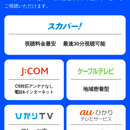
ご視聴いただけます。
制作
TBS
プロデューサー
八木康夫
視聴料金最安
最速30分視聴可能
ディレクター・監督
吉田秋生
脚本
伴一彦
CS対応アンテナなし
地域密着型
主題歌
電話&インターネット
Oneway Generation
歌手
本田美奈子