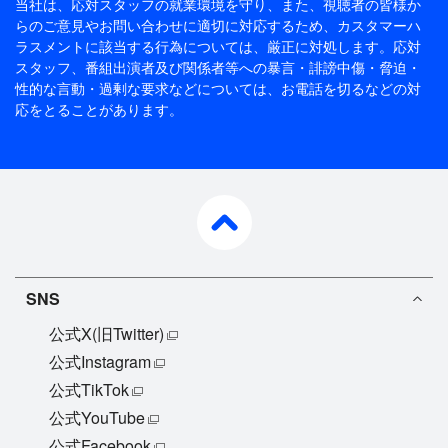
当社は、応対スタッフの就業環境を守り、また、視聴者の皆様か
らのご意見やお問い合わせに適切に対応するため、
カスタマーハ
ラスメントに該当する行為については、厳正に対処します。応対
スタッフ、番組出演者及び関係者等への暴言・誹謗中傷・脅迫・
性的な言動・過剰な要求などについては、お電話を切るなどの対
応をとることがあります。
pagetop
SNS
公式X(旧Twitter)
公式Instagram
公式TikTok
公式YouTube
公式Facebook