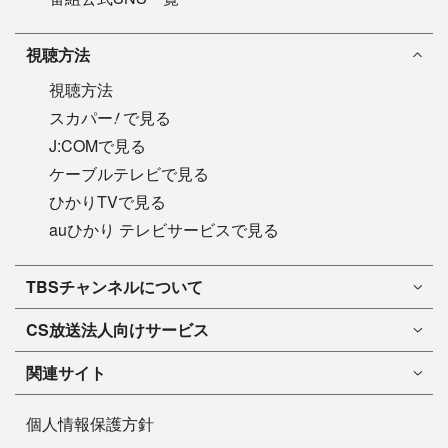
視聴方法
視聴方法
!
スカパー
で見る
J:COMで見る
ケーブルテレビで見る
ひかりTVで見る
auひかり テレビサービスで見る
TBSチャンネル1
TBSチャンネルについて
TBSチャンネル2
TBSチャンネルについて
CS放送
法人向けサービス
マンスリーガイド［PDF］
FAQ・よくあるご質問
法人向けサービスについて
TBSチャンネル1
ドラマ
関連サイト
インフォメーション
TBSチャンネル2
バラエティ
イチオシ!
TBSテレビ
今月放送
音楽
個人情報保護方針
プレゼント
BS-TBS