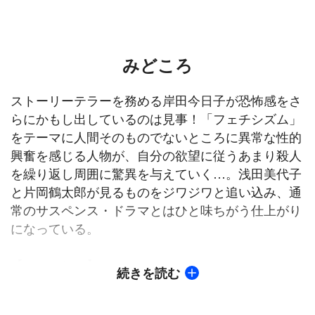
みどころ
ストーリーテラーを務める岸田今日子が恐怖感をさ
らにかもし出しているのは見事！「フェチシズム」
をテーマに人間そのものでないところに異常な性的
興奮を感じる人物が、自分の欲望に従うあまり殺人
を繰り返し周囲に驚異を与えていく…。浅田美代子
と片岡鶴太郎が見るものをジワジワと追い込み、通
常のサスペンス・ドラマとはひと味ちがう仕上がり
になっている。
【ストーリー】
続きを読む
陽子が勤める美容室「サドン・ド・アール」でカッ
トした髪のゴミが店から持ち出される事件が続き、