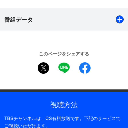
髪の毛フェチの仕業と美容師たちは騒いでいた。そ
の中で人気美容師・杉田が北村の仕業だと決めつけ
る。そんな職場の雰囲気を和ませている加納は、常
番組データ
にハサミを肌身離さずに持つ努力の人で、陽子も信
頼をおいていた。だがその陽子を気に入らない杉田
は加納の客・里美を強引に奪ったり、独立店の名刺
出演
を配るなど目に余る横暴ぶりだった。その翌日、店
浅田美代子、片岡鶴太郎、細川ふみえ、デビット伊東、渡
の控え室で背中にハサミを突き刺された杉田の遺体
このページをシェアする
辺絵里子、赤坂七恵、朝加真由美、河相我聞【ストーリー
が発見される。だがその遺体はなぜか髪の毛にまみ
twitter
LINE
facebook
テラー】岸田今日子
れていた…。
制作年
1999年
制作
視聴方法
大映テレビ／TBS
TBSチャンネルは、CS有料放送です。下記のサービスで
プロデューサー
ご視聴いただけます。