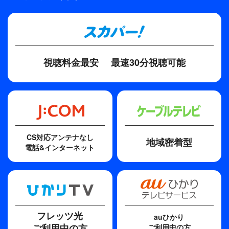
大西明子
ディレクター・監督
星田良子
脚本
視聴料金最安
最速30分視聴可能
江頭美智留
CS対応アンテナなし
地域密着型
電話&インターネット
フレッツ光
auひかり
ご利用中の方
ご利用中の方