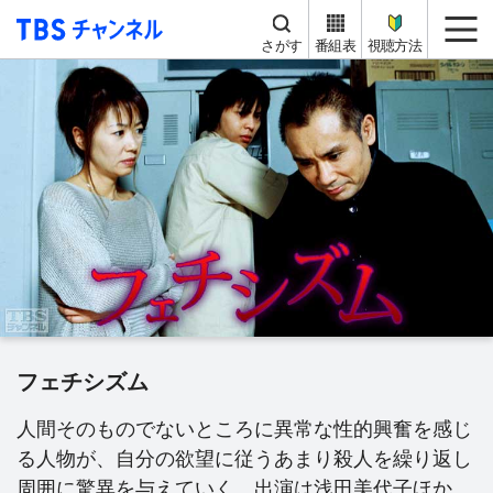
TBS チャンネル
me
さがす
番組表
視聴方法
フェチシズム
人間そのものでないところに異常な性的興奮を感じ
る人物が、自分の欲望に従うあまり殺人を繰り返し
周囲に驚異を与えていく。出演は浅田美代子ほか。