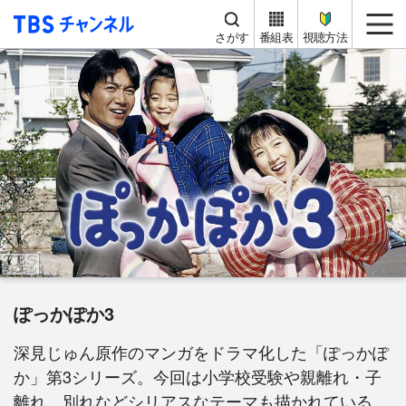
TBS チャンネル
me
さがす
番組表
視聴方法
ぽっかぽか3
深見じゅん原作のマンガをドラマ化した「ぽっかぽ
か」第3シリーズ。今回は小学校受験や親離れ・子
離れ、別れなどシリアスなテーマも描かれている。