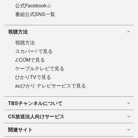
公式Facebook
番組公式SNS一覧
視聴方法
視聴方法
!
スカパー
で見る
J:COMで見る
ケーブルテレビで見る
ひかりTVで見る
auひかり テレビサービスで見る
TBSチャンネル1
TBSチャンネルについて
TBSチャンネル2
TBSチャンネルについて
CS放送
法人向けサービス
マンスリーガイド［PDF］
FAQ・よくあるご質問
法人向けサービスについて
TBSチャンネル1
ドラマ
関連サイト
インフォメーション
TBSチャンネル2
バラエティ