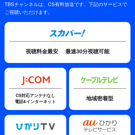
TBSチャンネルは、CS有料放送です。下記のサービスで
プロデューサー
ご視聴いただけます。
鈴木聡
ディレクター・監督
日名子雅彦、吉田使憲、岡島明
視聴料金最安
最速30分視聴可能
原作
深見じゅん（集英社）
脚本
中谷まゆみ
CS対応アンテナなし
主題歌
地域密着型
電話&インターネット
しあわせまだかい
歌手
楠瀬誠志郎