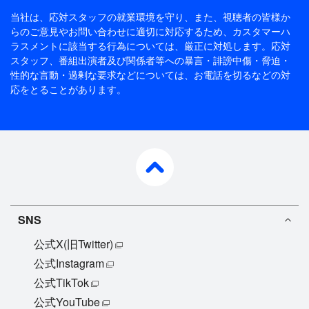
当社は、応対スタッフの就業環境を守り、また、視聴者の皆様か
らのご意見やお問い合わせに適切に対応するため、
カスタマーハ
ラスメントに該当する行為については、厳正に対処します。応対
スタッフ、番組出演者及び関係者等への暴言・誹謗中傷・脅迫・
性的な言動・過剰な要求などについては、お電話を切るなどの対
応をとることがあります。
pagetop
SNS
公式X(旧Twitter)
公式Instagram
公式TikTok
公式YouTube