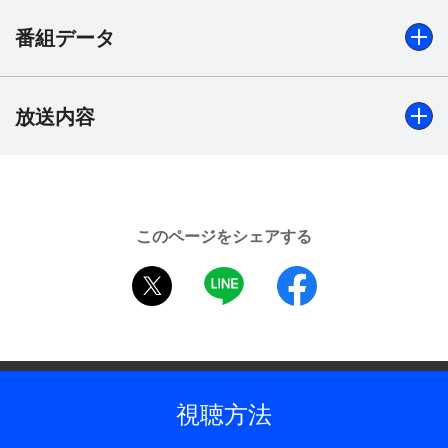
番組データ
放送内容
出演
七瀬なつみ、羽場裕一、上脇結友、松田美由紀、山田雅
人、栗田よう子、山口仁、渋谷琴乃、角田英介、銀粉蝶、
長野里美、柳岡香里、山崎邦正、金久美子、桂嶋こうき、
渡辺航、奥村公延、杉山とく子 ほか
このページをシェアする
制作年
twitter
LINE
facebook
1996年
全話数
45話
視聴方法
制作
ケイファクトリー／TBS