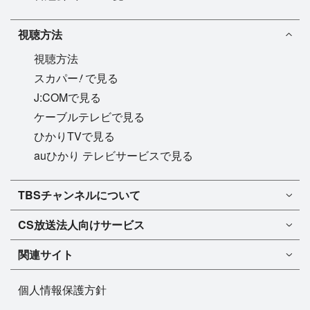
視聴方法
視聴方法
!
スカパー
で見る
J:COMで見る
ケーブルテレビで見る
ひかりTVで見る
auひかり テレビサービスで見る
TBSチャンネル1
TBSチャンネルについて
TBSチャンネル2
TBSチャンネルについて
CS放送
法人向けサービス
マンスリーガイド［PDF］
FAQ・よくあるご質問
法人向けサービスについて
TBSチャンネル1
ドラマ
関連サイト
インフォメーション
TBSチャンネル2
バラエティ
イチオシ!
TBSテレビ
今月放送
音楽
個人情報保護方針
プレゼント
BS-TBS
来月放送
演劇・舞台