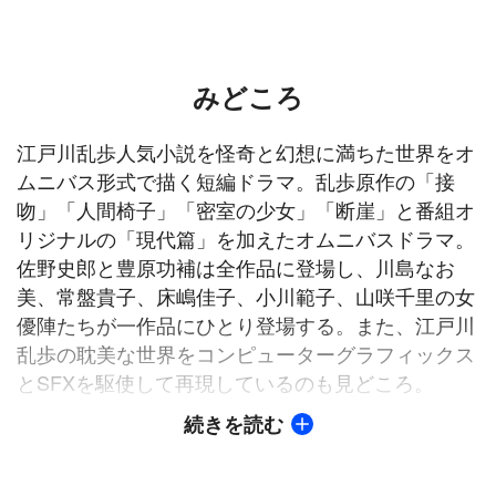
みどころ
江戸川乱歩人気小説を怪奇と幻想に満ちた世界をオ
ムニバス形式で描く短編ドラマ。乱歩原作の「接
吻」「人間椅子」「密室の少女」「断崖」と番組オ
リジナルの「現代篇」を加えたオムニバスドラマ。
佐野史郎と豊原功補は全作品に登場し、川島なお
美、常盤貴子、床嶋佳子、小川範子、山咲千里の女
優陣たちが一作品にひとり登場する。また、江戸川
乱歩の耽美な世界をコンピューターグラフィックス
とSFXを駆使して再現しているのも見どころ。
続きを読む
【ストーリー】
【現代篇】営業マン・増岡（佐野史郎）は街角で