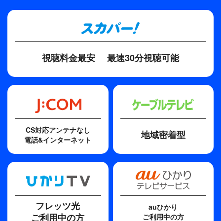
TBS
プロデューサー
貴島誠一郎
視聴料金最安
最速30分視聴可能
ディレクター・監督
吉田秋生
原作
江戸川乱歩
CS対応アンテナなし
地域密着型
脚本
電話&インターネット
脚色・構成 小中千昭
フレッツ光
auひかり
ご利用中の方
ご利用中の方