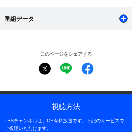
妻・美潮（川島なお美）に似た後ろ姿を見かける。
妻が浮気しているのではと疑い増岡は尾行を決意す
るが…。【接吻】新婚の宗三（佐野）は妻・お花
番組データ
（常盤貴子）を驚かせようと自宅に忍び込むが、お
花は誰かの写真に接吻していた。宗三はタンスから
写真を見つけだす。【人間椅子】小説家の佳子（床
出演
嶋佳子）に家具職人（声・佐野）から手紙が届く。
【現代篇】佐野史郎、川島なお美、豊原功補【接吻】佐野
手紙には自分が中に入れる人間椅子を作り、多くの
このページをシェアする
史郎、常盤貴子、豊原功補【人間椅子】佐野史郎、床嶋佳
人の体の感触を味わい、今は佳子の目の前にあるの
twitter
LINE
facebook
子、豊原功補【密室の少女】佐野史郎、小川範子、豊原功
だと…。【密室の少女】殺人鬼・奥村源造（豊原功
補、【断崖】佐野史郎、山咲千里、豊原功補
補）のアジトに幽閉された明智小五郎（佐野）は源
造の娘・文代（小川範子）から親身に世話を焼かれ
制作年
るが…。【断崖】斉藤（佐野）という男と結婚して
1994年
いた女（山咲千里）は、夫が自分を殺害しようとし
視聴方法
ている事を知り、先手を打って射殺する。正当防衛
全話数
で無罪となった女だがあるトリックに気づく。
1話
TBSチャンネルは、CS有料放送です。下記のサービスで
ご視聴いただけます。
制作