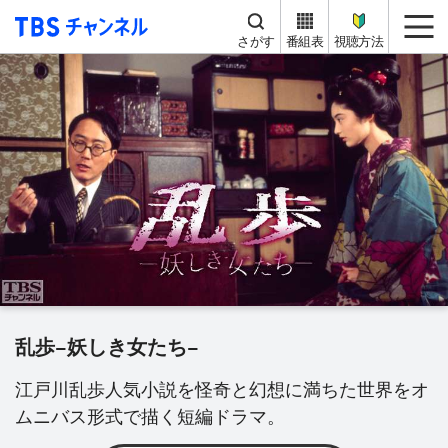
TBS チャンネル
me
さがす
番組表
視聴方法
乱歩−妖しき女たち−
江戸川乱歩人気小説を怪奇と幻想に満ちた世界をオ
ムニバス形式で描く短編ドラマ。