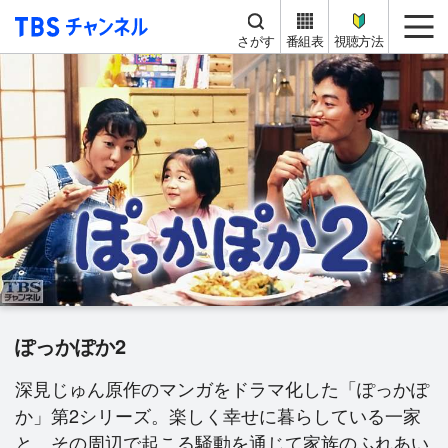
TBS チャンネル
me
さがす
番組表
視聴方法
ぽっかぽか2
深見じゅん原作のマンガをドラマ化した「ぽっかぽ
か」第2シリーズ。楽しく幸せに暮らしている一家
と、その周辺で起こる騒動を通じて家族のふれあい