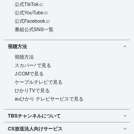
公式TikTok
公式YouTube
公式Facebook
番組公式SNS一覧
視聴方法
視聴方法
!
スカパー
で見る
J:COMで見る
ケーブルテレビで見る
ひかりTVで見る
auひかり テレビサービスで見る
TBSチャンネル1
TBSチャンネルについて
TBSチャンネル2
TBSチャンネルについて
CS放送
法人向けサービス
マンスリーガイド［PDF］