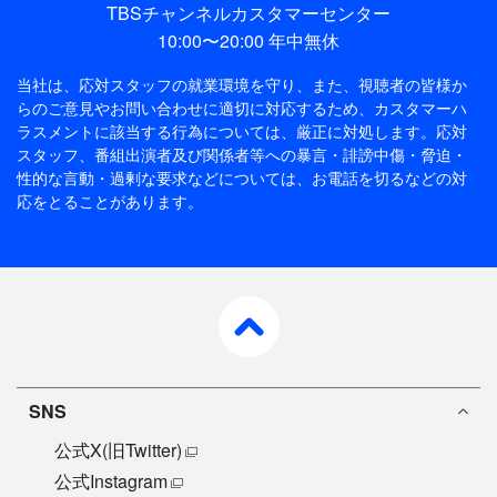
TBSチャンネルカスタマーセンター
10:00〜20:00 年中無休
当社は、応対スタッフの就業環境を守り、また、視聴者の皆様か
らのご意見やお問い合わせに適切に対応するため、
カスタマーハ
ラスメントに該当する行為については、厳正に対処します。応対
スタッフ、番組出演者及び関係者等への暴言・誹謗中傷・脅迫・
性的な言動・過剰な要求などについては、お電話を切るなどの対
応をとることがあります。
pagetop
SNS
公式X(旧Twitter)
公式Instagram