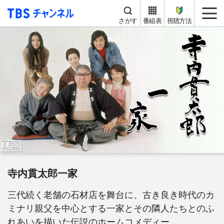
TBS チャンネル
me
さがす
番組表
視聴方法
寺内貫太郎一家
三代続く老舗の石材店を舞台に、古き良き時代のカ
ミナリ親父を中心とする一家とその隣人たちとのふ
れあいを描いた伝説のホームコメディー。