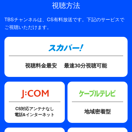
視聴方法
制作
TBS
TBSチャンネルは、CS有料放送です。下記のサービスで
プロデューサー
ご視聴いただけます。
久世光彦
ディレクター・監督
久世光彦、宮田吉雄、服部晴治 ほか
視聴料金最安
最速30分視聴可能
原作
向田邦子（原案）
脚本
向田邦子、福田陽一郎
CS対応アンテナなし
地域密着型
電話&インターネット