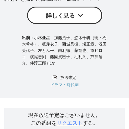
詳しく見る
小林亜星、加藤治子、悠木千帆（現・樹
木希林）、梶芽衣子、西城秀樹、堺正章、浅田
美代子、左とん平、由利徹、藤竜也、篠ヒロ
コ、横尾忠則、藤園貴巳子、毛利久、芦沢竜
介、伴淳三郎 ほか
放送未定
ドラマ・時代劇
現在放送予定はございません。
この番組を
リクエスト
する。