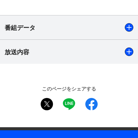
番組データ
放送内容
出演
小林亜星、加藤治子、悠木千帆（現・樹木希林）、梶芽衣
子、西城秀樹、堺正章、浅田美代子、左とん平、由利徹、
藤竜也、篠ヒロコ、横尾忠則、藤園貴巳子、毛利久、芦沢
竜介、伴淳三郎 ほか
このページをシェアする
制作年
twitter
LINE
facebook
1974年
全話数
39話