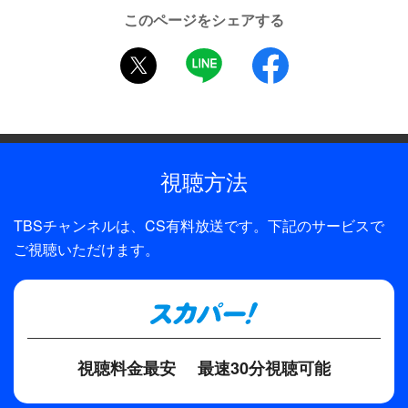
制作年
このページをシェアする
1995年
twitter
LINE
facebook
制作
テレパック／TBS
プロデューサー
矢口久雄
視聴方法
ディレクター・監督
TBSチャンネルは、CS有料放送です。下記のサービスで
脇田時三
ご視聴いただけます。
原作
内田康夫
脚本
石原武龍
視聴料金最安
最速30分視聴可能
主題歌