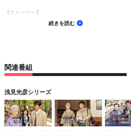
【ストーリー】
郷土史の取材と母・雪江（加藤治子）の旅行を兼ね
続きを読む
て、兵庫の城崎温泉に来た浅見光彦（辰巳琢郎）。
そこで光彦は金の詐欺事件で悪名高い「保全投資協
会」の廃墟ビルで変死事件があったと聞く。最近1
年の間に3人の変死者が出た通称“幽霊ビル”だ。変死
者の続出に不審を唱える光彦は、地元の刑事に疎ま
れた。その時、現場で花を供えるまゆ子（五十嵐い
関連番組
づみ）の姿を見た。
翌日、光彦は、出石焼の店でまゆ子に再会する。ま
ゆ子の恋人・水野は昨年、幽霊ビルで変死したとい
浅見光彦シリーズ
う。しかし、まゆ子は自殺説に疑問を抱いてい
た…。