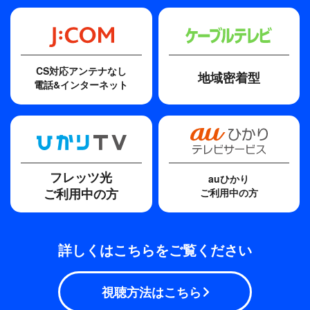
再会の街で
歌手
水越恵子
CS対応アンテナなし
地域密着型
電話&インターネット
その他
※辰巳琢郎の「琢」は正式には、「豕」に点が付きます。
システムの都合上「琢」となっております。
フレッツ光
auひかり
ご利用中の方
ご利用中の方
詳しくはこちらをご覧ください
視聴方法はこちら