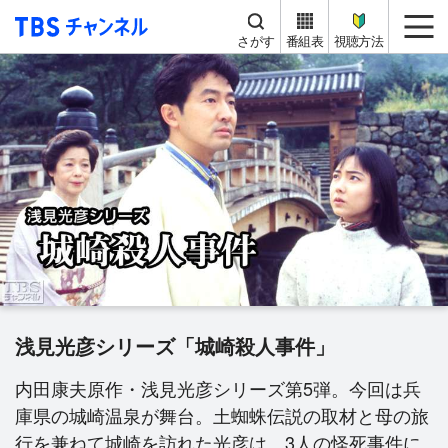
TBS チャンネル
me
さがす
番組表
視聴方法
浅見光彦シリーズ「城崎殺人事件」
内田康夫原作・浅見光彦シリーズ第5弾。今回は兵
庫県の城崎温泉が舞台。土蜘蛛伝説の取材と母の旅
行を兼ねて城崎を訪れた光彦は、3人の怪死事件に