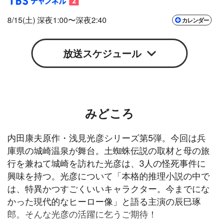
8/15(土) 深夜1:00〜深夜2:40
カレンダー
Google
iCal
放送スケジュール
みどころ
内田康夫原作・浅見光彦シリーズ第5弾。今回は兵
庫県の城崎温泉が舞台。土蜘蛛伝説の取材と母の旅
行を兼ねて城崎を訪れた光彦は、3人の怪死事件に
興味を持つ。光彦について「本格的推理小説の中で
は、特異かつすごくいいキャラクター。今までにな
かった現代的なヒーロー像」と語る主演の辰巳琢
郎。そんな光彦の活躍に乞うご期待！