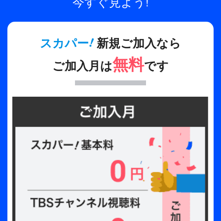
今すぐ見よう!
役)、畠中 祐(兵頭 九門 役)
〈マチネセットリスト〉
制作年
進め！パイレーツ／夏組第三回公演曲
!
スカパー
新規ご加入なら
2024年
Exciting Charmer!／夏組第四回公演曲
無料
にゃんばれ！にゃにゃにゃにゃ☆にゃん生！／夏組
ご加入月は
です
第二回公演曲
ゲキ夏☆Go My Way!／夏組新ユニットテーマ曲
〈ソワレ公演のみ〉
渾沌オーライ！／夏組第五回公演曲
〈出演〉
マチネ(昼の部)
江口拓也(皇 天馬 役)、土岐隼一(瑠璃川 幸 役)、山
谷祥生(向坂 椋 役)、廣瀬大介(斑鳩 三角 役)、赤澤
燈(三好 一成 役)、畠中 祐(兵頭 九門 役)