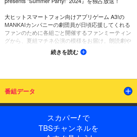
presents “Summer Party!” 2024』を独占放送！
大ヒットスマートフォン向けアプリゲーム A3!の
MANKAIカンパニーの劇団員が日頃応援してくれる
ファンのために各組ごと開催するファンミーティン
グから、夏組マチネ公演の模様をお届け。朗読劇や
トーク・ゲームコーナー、さらに夏組第二回公演か
続きを読む
ら第四回公演の公演曲、さらに夏組新ユニットテー
マ曲をライブ初披露！キャラクターさながらの衣装
や、各公演のストーリーとリンクした演出にもご注
目ください。
番組データ
さらに、番組では特別にソワレ公演のみで披露され
た夏組第五回公演曲もお届けします！
スカパー
で
!
出演
夏組の劇団員を演じる声優陣6人による、夏組の魅
江口拓也(皇 天馬 役)、土岐隼一(瑠璃川 幸 役)、山谷祥生
TBSチャンネルを
力がふんだんに詰まった初の単独ファンミーティン
(向坂 椋 役)、廣瀬大介(斑鳩 三角 役)、赤澤 燈(三好 一成
グを、どうぞお見逃しなく！