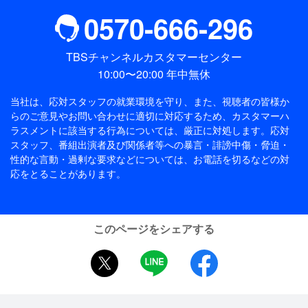
0570-666-296
TBSチャンネルカスタマーセンター
10:00〜20:00 年中無休
当社は、応対スタッフの就業環境を守り、また、視聴者の皆様か
らのご意見やお問い合わせに適切に対応するため、
カスタマーハ
ラスメントに該当する行為については、厳正に対処します。応対
スタッフ、番組出演者及び関係者等への暴言・誹謗中傷・脅迫・
性的な言動・過剰な要求などについては、お電話を切るなどの対
応をとることがあります。
このページをシェアする
twitter
LINE
facebook