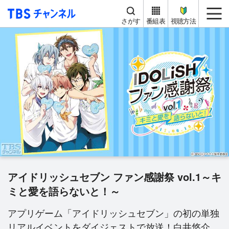
TBS チャンネル
me
さがす
番組表
視聴方法
アイドリッシュセブン ファン感謝祭 vol.1～キ
ミと愛を語らないと！～
アプリゲーム「アイドリッシュセブン」の初の単独
リアルイベントをダイジェストで放送！白井悠介、