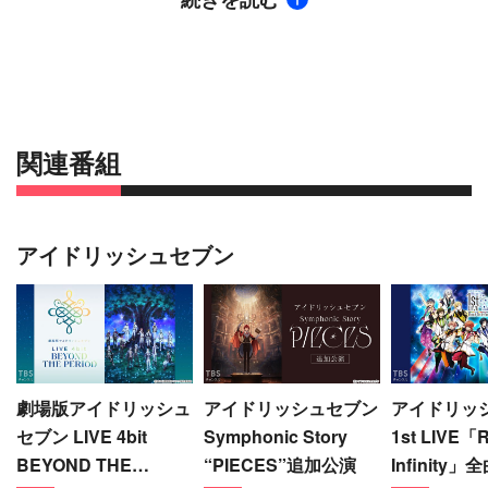
【収録：2017年6月18日 千葉・舞浜アンフィシアタ
ー】
関連番組
アイドリッシュセブン
劇場版アイドリッシュ
アイドリッシュセブン
アイドリッ
セブン LIVE 4bit
Symphonic Story
1st LIVE「
BEYOND THE
“PIECES”追加公演
Infinity