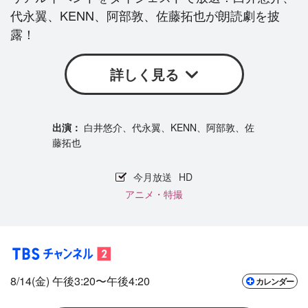
代永翼、KENN、阿部敦、佐藤拓也が朗読劇を披
露！
詳しく見る
白井悠介、代永翼、KENN、阿部敦、佐
藤拓也
今月放送
HD
アニメ・特撮
8/14(金) 午後3:20〜午後4:20
カレンダー