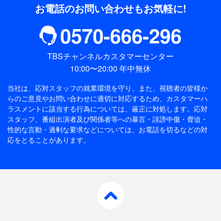
お電話のお問い合わせもお気軽に!
0570-666-296
TBSチャンネルカスタマーセンター
10:00〜20:00 年中無休
当社は、応対スタッフの就業環境を守り、また、視聴者の皆様か
らのご意見やお問い合わせに適切に対応するため、
カスタマーハ
ラスメントに該当する行為については、厳正に対処します。応対
スタッフ、番組出演者及び関係者等への暴言・誹謗中傷・脅迫・
性的な言動・過剰な要求などについては、お電話を切るなどの対
応をとることがあります。
pagetop