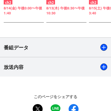
PERiOD
ット版
8/14(金) 午後0:00〜午後
8/13(木) 午後8:30〜午後
8/15(土) 午
1:40
10:30
3:40
番組データ
放送内容
出演
白井悠介、代永翼、KENN、阿部敦、佐藤拓也
制作年
2017年
このページをシェアする
twitter
LINE
facebook