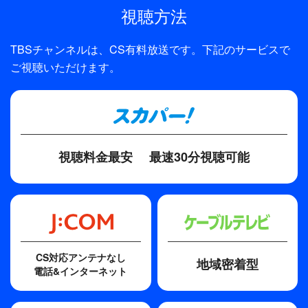
視聴方法
石原立也
原作
TBSチャンネルは、CS有料放送です。下記のサービスで
ご視聴いただけます。
虎虎
脚本
花田十輝
その他
視聴料金最安
最速30分視聴可能
※赤崎千夏の「崎」は正式には「大」が「立」です。シス
テムの都合上、「崎」となっています。
CS対応アンテナなし
地域密着型
電話&インターネット