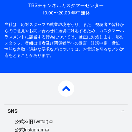
TBSチャンネルカスタマーセンター
10:00〜20:00 年中無休
当社は、応対スタッフの就業環境を守り、また、視聴者の皆様か
らのご意見やお問い合わせに適切に対応するため、
カスタマーハ
ラスメントに該当する行為については、厳正に対処します。応対
スタッフ、番組出演者及び関係者等への暴言・誹謗中傷・脅迫・
性的な言動・過剰な要求などについては、お電話を切るなどの対
応をとることがあります。
pagetop
SNS
公式X(旧Twitter)
公式Instagram