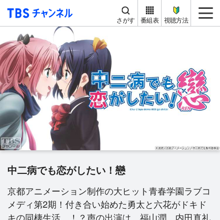
TBS チャンネル
me
さがす
番組表
視聴方法
中二病でも恋がしたい！戀
京都アニメーション制作の大ヒット青春学園ラブコ
メディ第2期！付き合い始めた勇太と六花がドキド
キの同棲生活…！？声の出演は、福山潤、内田真礼