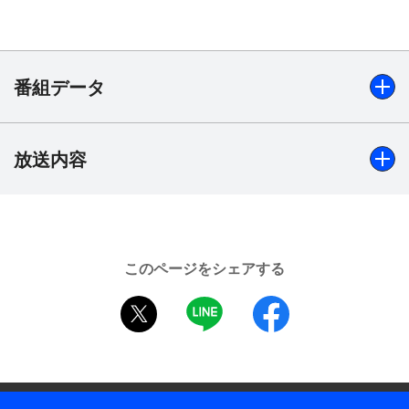
花は、家探しも上手くいかず、結局、勇太の家に転
がり込む。その時、勇太の家族は勇太を残してジャ
カルタにいた。これから始まる同棲生活！？にドキ
ドキしていた2人だったが、そこへ受験を控えた勇
番組データ
太の妹・樟葉が帰ってくる。ほっとしたような、残
念なような。3人の奇妙な共同生活が始まった。一
方、元小鳥遊家には、勇太が中学時代に憧れていた
放送内容
出演
自称・魔法魔王少女、ソフィアリング・SP・サタ
【声の出演】福山潤、内田真礼、赤崎千夏、浅倉杏美、上
ーン7世こと七宮智音が引っ越してくる。こうし
坂すみれ、長妻樹里、天野由梨、福原香織、設楽麻美、保
て、まったく普通ではないまま、勇太の高校2年の1
志総一朗、井上喜久子、仙台エリ ほか
学期が始まった。
このページをシェアする
制作年
2014年
twitter
LINE
facebook
全話数
12話
ディレクター・監督