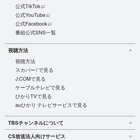
公式TikTok
公式YouTube
公式Facebook
番組公式SNS一覧
視聴方法
視聴方法
!
スカパー
で見る
J:COMで見る
ケーブルテレビで見る
ひかりTVで見る
auひかり テレビサービスで見る
TBSチャンネル1
TBSチャンネルについて
TBSチャンネル2
TBSチャンネルについて
CS放送
法人向けサービス
マンスリーガイド［PDF］