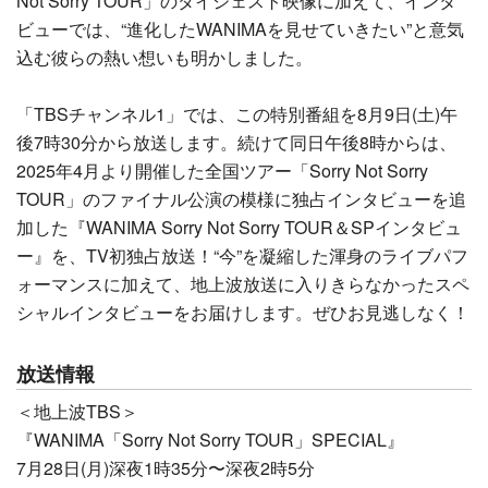
Not Sorry TOUR」のダイジェスト映像に加えて、インタ
ビューでは、“進化したWANIMAを見せていきたい”と意気
込む彼らの熱い想いも明かしました。
「TBSチャンネル1」では、この特別番組を8月9日(土)午
後7時30分から放送します。続けて同日午後8時からは、
2025年4月より開催した全国ツアー「Sorry Not Sorry
TOUR」のファイナル公演の模様に独占インタビューを追
加した『WANIMA Sorry Not Sorry TOUR＆SPインタビュ
ー』を、TV初独占放送！“今”を凝縮した渾身のライブパフ
ォーマンスに加えて、地上波放送に入りきらなかったスペ
シャルインタビューをお届けします。ぜひお見逃しなく！
放送情報
＜地上波TBS＞
『WANIMA「Sorry Not Sorry TOUR」SPECIAL』
7月28日(月)深夜1時35分〜深夜2時5分