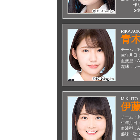
作
を
RIKA AOK
青
チーム：
生年月日
血液型：
趣味：
ラ
MIKI ITO
伊
チーム：
生年月日
血液型：
趣味：
歌
ル