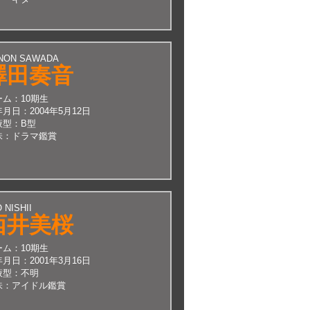
NON SAWADA
澤田奏音
ーム：
10期生
年月日：
2004年5月12日
液型：
B型
味：
ドラマ鑑賞
 NISHII
西井美桜
ーム：
10期生
年月日：
2001年3月16日
液型：
不明
味：
アイドル鑑賞