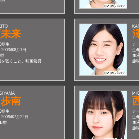
KITO
KA
頭未来
10期生
チ
：
2003年8月1日
生
A型
血
楽を聴くこと、映画鑑賞
趣
GIYAMA
MIO
山歩南
10期生
チ
：
2006年7月22日
生
AB型
血
し
趣