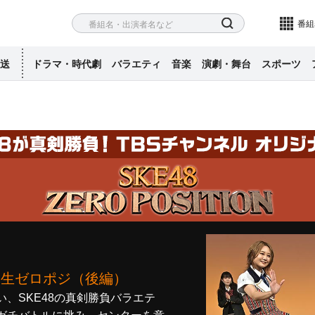
ネル
検索
番組
送
ドラマ・時代劇
バラエティ
音楽
演劇・舞台
スポーツ
～ 5期生ゼロポジ（後編）
い、SKE48の真剣勝負バラエテ