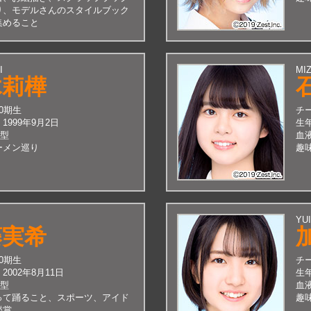
り、モデルさんのスタイルブック
集めること
I
MIZ
木莉樺
10期生
チ
：
1999年9月2日
生
A型
血
ーメン巡り
趣
YU
藤実希
10期生
チ
：
2002年8月11日
生
A型
血
って踊ること、スポーツ、アイド
趣
鑑賞