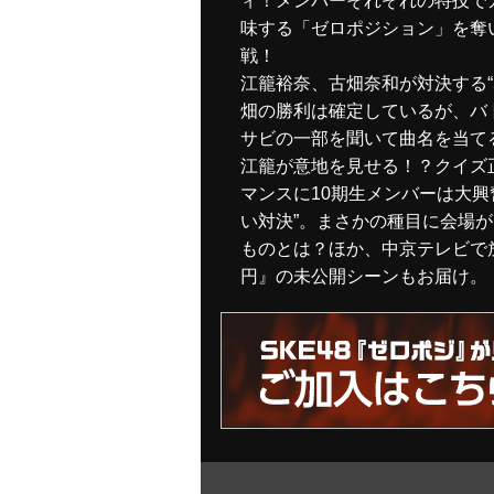
ィ！メンバーそれぞれの特技で
味する「ゼロポジション」を奪い
戦！
江籠裕奈、古畑奈和が対決する“
畑の勝利は確定しているが、バト
サビの一部を聞いて曲名を当てる
江籠が意地を見せる！？クイズ
マンスに10期生メンバーは大興
い対決”。まさかの種目に会場
ものとは？ほか、中京テレビで放
円』の未公開シーンもお届け。