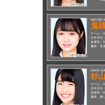
MIKURU 
鬼
チーム：
生年月日
血液型：
趣味：
音
ANAN SU
杉
チーム：
生年月日
血液型：
趣味：
無