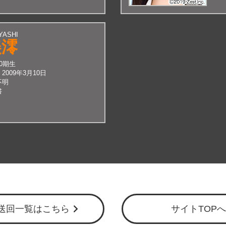
YASHI
美澪
10期生
：
2009年3月10日
不明
書
送回一覧はこちら
サイトTOPへ