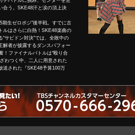
ガチバトルに挑み、センターを意
合う。SKE48汗と涙の頂上決
5期生ゼロポジ”後半戦。すでに古
ルはさらに白熱！SKE48楽曲の
“サビドン対決”では、全敗中の
正解者が披露するダンスパフォー
奮！ファイナルバトルは“殴り合
がざわつく中、二人に用意された
送された『SKE48予算100万