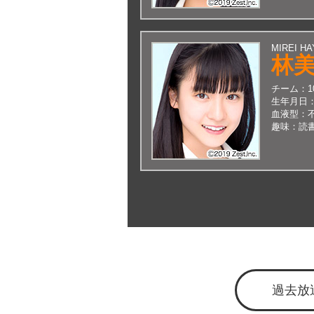
MIREI HA
林
チーム：
生年月日
血液型：
趣味：
読
過去放