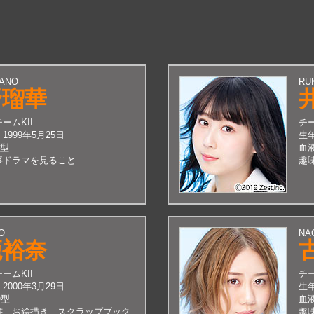
TANO
RU
野瑠華
チームKII
チ
：
1999年5月25日
生
A型
血
事ドラマを見ること
趣
O
NA
籠裕奈
チームKII
チ
：
2000年3月29日
生
O型
血
書、お絵描き、スクラップブック
趣