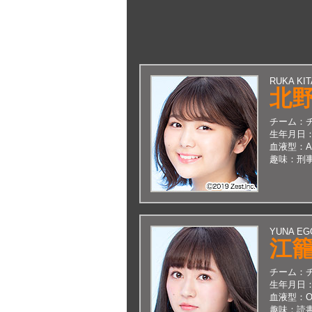
RUKA KI
北
チーム：
生年月日
血液型：
趣味：
刑
YUNA EG
江
チーム：
生年月日
血液型：
趣味：
読