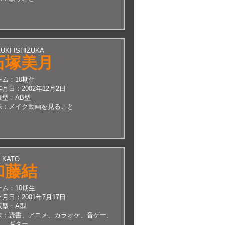
UKI ISHIZUKA
石塚美月
ーム：
10期生
年月日：
2002年12月2日
液型：
AB型
味：
メイク動画を見ること
I KATO
加藤結
ーム：
10期生
年月日：
2001年7月17日
液型：
A型
味：
読書、アニメ、カラオケ、音ゲー、
ギター