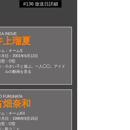
#136 放送日詳細
KA INOUE
井上瑠夏
ーム：
チームS
年月日：
2001年6月12日
液型：
O型
味：
小さい子と遊ぶ。一人◯◯。アイド
ルの動画を見る
O FURUHATA
古畑奈和
ーム：
チームKII
年月日：
1996年9月15日
液型：
O型
味：
歌うこと