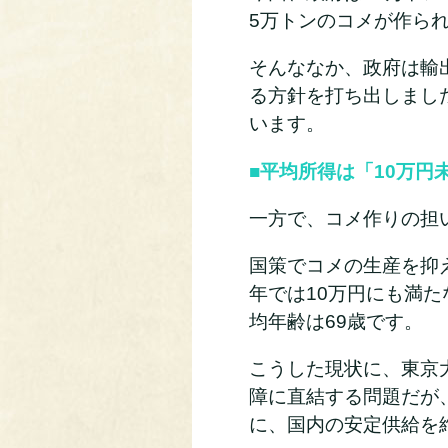
5万トンのコメが作ら
そんななか、政府は輸出
る方針を打ち出しまし
います。
■平均所得は「10万円
一方で、コメ作りの担
国策でコメの生産を抑
年では10万円にも満
均年齢は69歳です。
こうした現状に、東京
障に直結する問題だが
に、国内の安定供給を