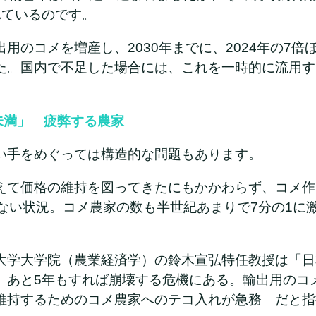
れているのです。
用のコメを増産し、2030年までに、2024年の7倍
た。国内で不足した場合には、これを一時的に流用す
未満」 疲弊する農家
い手をめぐっては構造的な問題もあります。
えて価格の維持を図ってきたにもかかわらず、コメ作り
たない状況。コメ農家の数も半世紀あまりで7分の1に
大学大学院（農業経済学）の鈴木宣弘特任教授は「日
、あと5年もすれば崩壊する危機にある。輸出用のコ
維持するためのコメ農家へのテコ入れが急務」だと指