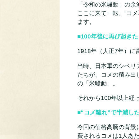
「令和の米騒動」の余
ここに来て一転、“コ
ます。
■100年後に再び起き
1918年（大正7年）
当時、日本軍のシベリ
たちが、コメの積み出
の「米騒動」。
それから100年以上
■“コメ離れ”で半減し
今回の価格高騰の背景
費されるコメは1人あ