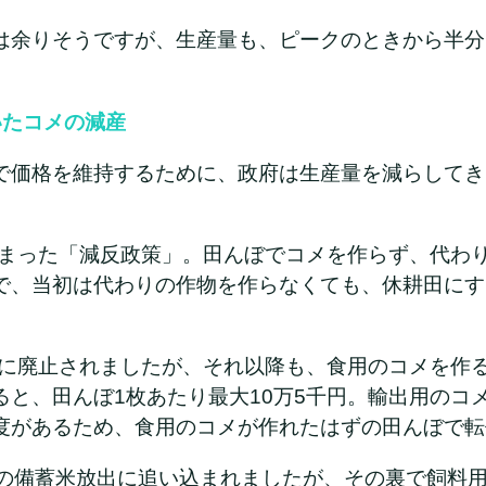
は余りそうですが、生産量も、ピークのときから半分
いたコメの減産
で価格を維持するために、政府は生産量を減らしてき
ら始まった「減反政策」。田んぼでコメを作らず、代わ
で、当初は代わりの作物を作らなくても、休耕田にす
8年に廃止されましたが、それ以降も、食用のコメを作
ると、田んぼ1枚あたり最大10万5千円。輸出用のコ
度があるため、食用のコメが作れたはずの田んぼで転
ンの備蓄米放出に追い込まれましたが、その裏で飼料用