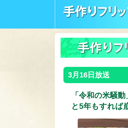
3月16日放送
「令和の米騒動
と5年もすれば