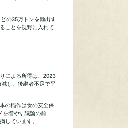
ほどの35万トンを輸出す
ることを視野に入れて
による所得は、2023
激減し、後継者不足で平
本の稲作は食の安全保
メを増やす議論の前
摘しています。