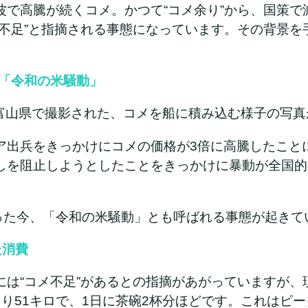
波で高騰が続くコメ。かつて“コメ余り”から、国策で
メ不足”と指摘される事態になっています。その背景を
た「令和の米騒動」
に富山県で撮影された、コメを船に積み込む様子の写
ア出兵をきっかけにコメの価格が3倍に高騰したこと
しを阻止しようとしたことをきっかけに暴動が全国的
経った今、「令和の米騒動」とも呼ばれる事態が起きて
た消費
には“コメ不足”があるとの指摘があがっていますが、
たり51キロで、1日に茶碗2杯分ほどです。これはピ