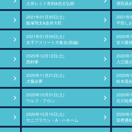
土井レミイ杏利&信太弘樹
濱田真
2021年01月30日(土)
2021年
飯塚翔太&金井大旺
平田し
2021年01月09日(土)
2020年
女子アスリート大集合(前編)
皆川夏
2020年12月12日(土)
2020年
西村拳
入江陵
2020年11月21日(土)
2020年
才藤歩夢
鈴木亜
2020年10月31日(土)
2020年
ウルフ・アロン
石川祐
2020年10月10日(土)
2020年
サニブラウン・A・ハキーム
富樫勇