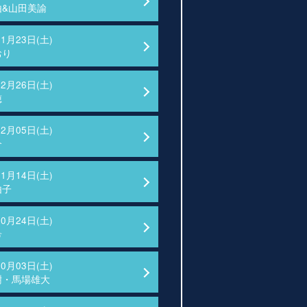
由&山田美諭
01月23日(土)
おり
12月26日(土)
穂
12月05日(土)
介
11月14日(土)
由子
10月24日(土)
希
10月03日(土)
樹・馬場雄大