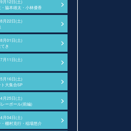
09月12日(土)
大・脇本雄太・小林優香
08月22日(土)
純
08月01日(土)
投てき
07月11日(土)
05月16日(土)
ト大集合SP
04月25日(土)
レーボール(前編)
04月04日(土)
介・棚村克行・稲場悠介