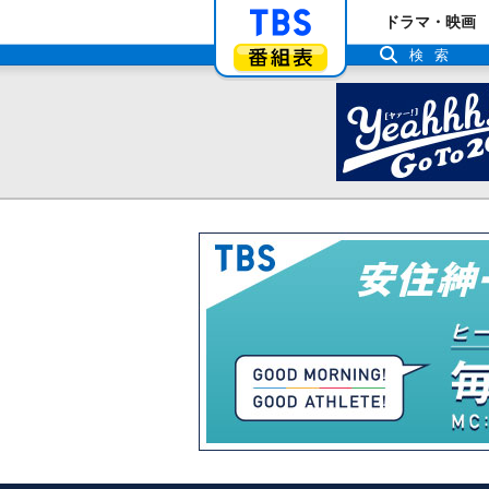
「TBSテレビ」ト
ドラマ・映画
番組表
検索