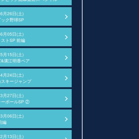
06月26日(土)
ック野球SP
06月05日(土)
ストSP 前編
05月15日(土)
実&溝江明香ペア
04月24日(土)
輪スキージャンプ
03月27日(土)
ーボールSP ②
03月06日(土)
前編
02月13日(土)